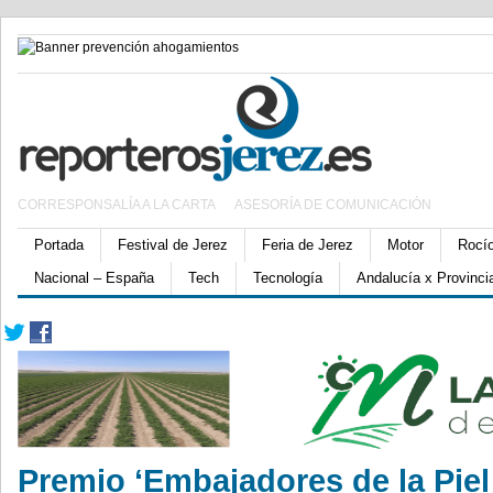
CORRESPONSALÍA A LA CARTA
ASESORÍA DE COMUNICACIÓN
Portada
Festival de Jerez
Feria de Jerez
Motor
Rocí
Nacional – España
Tech
Tecnología
Andalucía x Provinci
Premio ‘Embajadores de la Piel