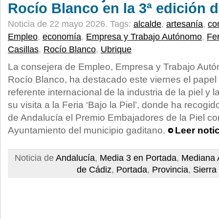
Rocío Blanco en la 3ª edición d
Noticia de 22 mayo 2026.
Tags:
alcalde
,
artesanía
,
co
Empleo
,
economía
,
Empresa y Trabajo Autónomo
,
Fer
Casillas
,
Rocío Blanco
,
Ubrique
La consejera de Empleo, Empresa y Trabajo Autó
Rocío Blanco, ha destacado este viernes el pape
referente internacional de la industria de la piel y
su visita a la Feria ‘Bajo la Piel’, donde ha recog
de Andalucía el Premio Embajadores de la Piel co
Ayuntamiento del municipio gaditano.
Leer noti
Noticia de
Andalucía
,
Media 3 en Portada
,
Mediana 
de Cádiz
,
Portada
,
Provincia
,
Sierra