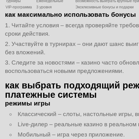
Турниры
Еженедельные
Возможность выиграть крупные пр
VIP‑программа
3 уровня
Эксклюзивные бонусы и подарки
как максимально использовать бонусы
Читайте условия – всегда проверяйте требо
сроки действия.
Участвуйте в турнирах – они дают шанс выи
без вложений.
Следите за новостями – казино часто обновл
воспользоваться новыми предложениями.
как выбрать подходящий ре
платежные системы
режимы игры
Классический – слоты, настольные игры, в
Live‑дилер – реальные казино в реальном
Мобильный – игра через приложение.