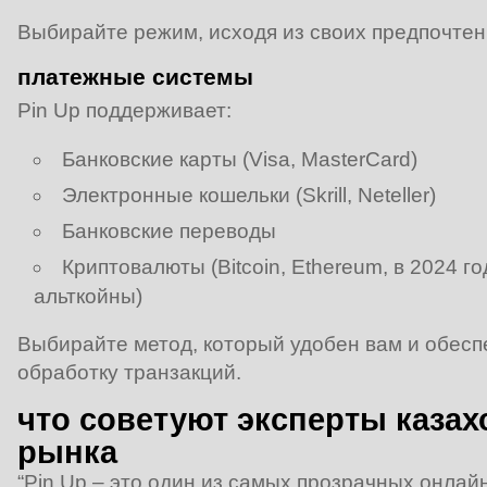
Выбирайте режим, исходя из своих предпочтен
платежные системы
Pin Up поддерживает:
Банковские карты (Visa, MasterCard)
Электронные кошельки (Skrill, Neteller)
Банковские переводы
Криптовалюты (Bitcoin, Ethereum, в 2024 
альткойны)
Выбирайте метод, который удобен вам и обес
обработку транзакций.
что советуют эксперты казах
рынка
“Pin Up – это один из самых прозрачных онлай