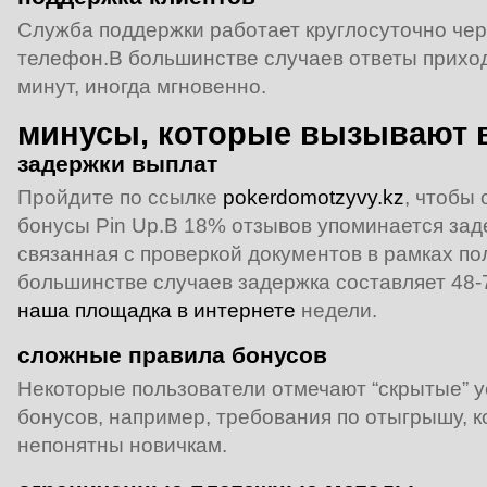
Служба поддержки работает круглосуточно чере
телефон.В большинстве случаев ответы приход
минут, иногда мгновенно.
минусы, которые вызывают
задержки выплат
Пройдите по ссылке
pokerdomotzyvy.kz
, чтобы
бонусы Pin Up.В 18% отзывов упоминается зад
связанная с проверкой документов в рамках п
большинстве случаев задержка составляет 48-7
наша площадка в интернете
недели.
сложные правила бонусов
Некоторые пользователи отмечают “скрытые” у
бонусов, например, требования по отыгрышу, к
непонятны новичкам.