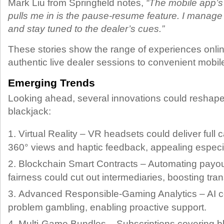
Mark Liu from Springfield notes,
“The mobile app’s 
pulls me in is the pause‑resume feature. I manage
and stay tuned to the dealer’s cues.”
These stories show the range of experiences onlin
authentic live dealer sessions to convenient mobile
Emerging Trends
Looking ahead, several innovations could resha
blackjack:
Virtual Reality – VR headsets could deliver full
360° views and haptic feedback, appealing especia
Blockchain Smart Contracts – Automating payou
fairness could cut out intermediaries, boosting tr
Advanced Responsible‑Gaming Analytics – AI co
problem gambling, enabling proactive support.
Multi‑Game Bundles – Subscriptions covering bl