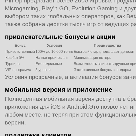
Pin Up предлагает более 2000 игровых продукто
Microgaming, Play’n GO, Evolution Gaming и дру
выбором таких глобальных операторов, как Bet3
также собрана десятки тысяч игр от ведущих р
привлекательные бонусы и акции
Бонус
Условия
Преимущества
Приветственный
100% до 10 000 тенге
Быстрый старт, повышает депозит
Кэшбэк 5%
На все проигрыши
Минимизация потерь
Турниры
Еженедельные
Возможность выиграть крупные пр
VIP‑программа
3 уровня
Эксклюзивные бонусы и подарки
Условия прозрачные, а активация бонусов зани
мобильная версия и приложение
Полноценная мобильная версия доступна в бра
приложения для iOS и Android.Это позволяет иг
любом месте, не теряя при этом функциональн
версии.
поддержка клиентов