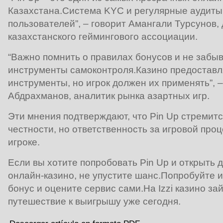
Казахстана.Система KYC и регулярные аудит
пользователей”, – говорит Амангали Турсунов,
казахстанского геймингового ассоциации.
“Важно помнить о правилах бонусов и не забы
инструменты самоконтроля.Казино предоставл
инструменты, но игрок должен их применять”, 
Абдрахманов, аналитик рынка азартных игр.
Эти мнения подтверждают, что Pin Up стремитс
честности, но ответственность за игровой проц
игроке.
Если вы хотите попробовать Pin Up и открыть 
онлайн‑казино, не упустите шанс.Попробуйте 
бонус и оцените сервис сами.На Izzi казино за
путешествие к выигрышу уже сегодня.