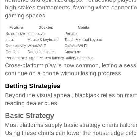
high‑stakes tournaments, favoring wired connecti
gaming spaces.
Feature
Desktop
Mobile
Screen size
Immersive
Portable
Input
Mouse & keyboard
Touch & virtual keypad
Connectivity
Wired/Wi‑Fi
Cellular/Wi‑Fi
Comfort
Dedicated space
Anywhere
Performance
High FPS, low latency
Battery‑optimized
Cross‑platform play is now common, letting a sessi
continue on a phone without losing progress.
Betting Strategies
Beyond the visual appeal, blackjack relies on math,
reading dealer cues.
Basic Strategy
Most platforms supply basic strategy charts tailored
Using these charts can lower the house edge be