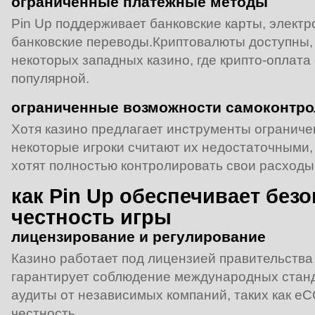
ограниченные платежные методы
Pin Up поддерживает банковские карты, элект
банковские переводы.Криптовалюты доступны, н
некоторых западных казино, где крипто‑оплата
популярной.
ограниченные возможности самоконтро
Хотя казино предлагает инструменты ограничен
некоторые игроки считают их недостаточными,
хотят полностью контролировать свои расходы
как Pin Up обеспечивает без
честность игры
лицензирование и регулирование
Казино работает под лицензией правительства
гарантирует соблюдение международных стан
аудиты от независимых компаний, таких как 
честность.