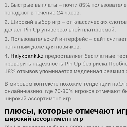
Быстрые выплаты – почти 85% пользователей
попадают в течение 24 часов.
Широкий выбор игр – от классических слотов
делает Pin Up универсальной платформой.
Пользовательский интерфейс – сайт считает
понятным даже для новичков.
Halykbank.kz
предоставляет бесплатные тест
проверить надежность Pin Up без риска.Пробл
18% отзывов упоминается медленная реакция 
В мировом контексте похожие тенденции набл
онлайн‑казино, где 70-80% игроков отмечают 
широкий ассортимент игр.
плюсы, которые отмечают иг
широкий ассортимент игр