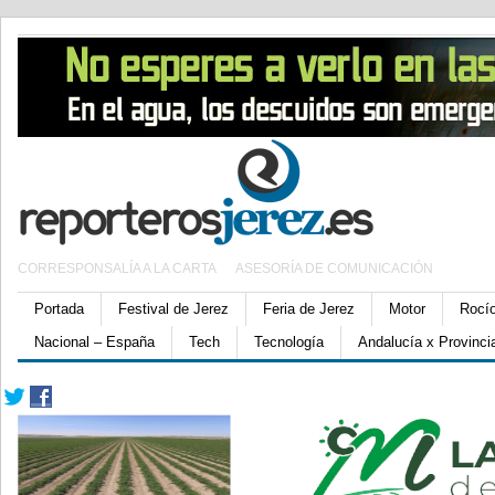
CORRESPONSALÍA A LA CARTA
ASESORÍA DE COMUNICACIÓN
Portada
Festival de Jerez
Feria de Jerez
Motor
Rocí
Nacional – España
Tech
Tecnología
Andalucía x Provinci