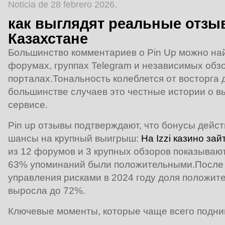
Noticia de 28 febrero 2026.
как выглядят реальные отзыв
Казахстане
Большинство комментариев о Pin Up можно най
форумах, группах Telegram и независимых обз
порталах.Тональность колеблется от восторга д
большинстве случаев это честные истории о в
сервисе.
Pin up отзывы подтверждают, что бонусы дейс
шансы на крупный выигрыш:
На Izzi казино зай
из 12 форумов и 3 крупных обзоров показывают,
63% упоминаний были положительными.После
управления рисками в 2024 году доля положит
выросла до 72%.
Ключевые моменты, которые чаще всего подни