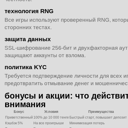
технология RNG
Все игры используют проверенный RNG, котор
сторонних тестах.
защита данных
SSL‑шифрование 256‑бит и двухфакторная аут
защищают аккаунты от взлома.
политика KYC
Требуется подтверждение личности для всех иг
предотвратить отмывание денег и мошенничес
бонусы и акции: что действи
внимания
Бонус
Условия
Преимущества
Приветственный
100% до 10 000 тенге
Быстрый старт, повышает депозит
Кэшбэк 5%
На все проигрыши
Минимизация потерь