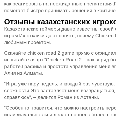
как реагировать на неожиданные препятствия.
помогает быстро принимать решения в критич
Отзывы казахстанских игрок
Казахстанские геймеры давно известны своей
играм.Их отклики дают понять, почему Chicken 
любимым проектом.
Скачайте chicken road 2 game прямо с официа
испытайте азарт.”Chicken Road 2 – как заряд б
работе.Графика и простота управления меня вп
Алия из Алматы.
“Игра уже пару недель, и каждый раз чувствую,
сложности.Это заставляет меня возвращаться, 
справлюсь”, – делится Роман из Астаны.
“Особенно нравится, что можно настроить пер
индивидуальности и делает процесс более пе