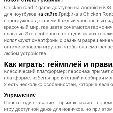
Chicken road 2 game доступен на Android и iOS,
для ноутбуков:
на сайте
.Графика в Chicken Road
перегружена деталями.Каждый уровень выгляди
красочный мир, где цвета сочетаются гармонич
плавные.Это особенно важно для казахстански
используют смартфоны с разным разрешением
оптимизировали игру так, чтобы она смотрелас
любом устройстве.
Как играть: геймплей и прав
Классический платформер: персонаж прыгает 
платформе, избегая препятствий и собирая мо
2 есть несколько особенностей, которые делаю
Управление
Просто: один касание – прыжок, свайп – пере
игру доступной даже для новичков, но при этом