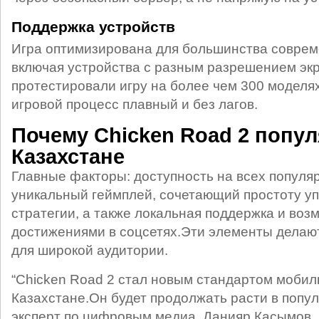
Поддержка устройств
Игра оптимизирована для большинства совре
включая устройства с разным разрешением эк
протестировали игру на более чем 300 моделях
игровой процесс плавный и без лагов.
Почему Chicken Road 2 попул
Казахстане
Главные факторы: доступность на всех попул
уникальный геймплей, сочетающий простоту уп
стратегии, а также локальная поддержка и воз
достижениями в соцсетях.Эти элементы делаю
для широкой аудитории.
“Chicken Road 2 стал новым стандартом мобил
Казахстане.Он будет продолжать расти в попул
эксперт по цифровым медиа, Данияр Касымов.