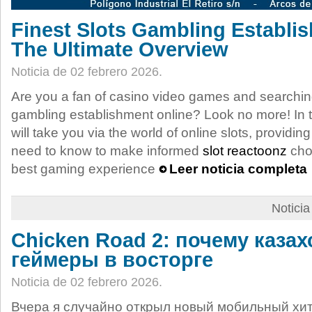
Finest Slots Gambling Establi
The Ultimate Overview
Noticia de 02 febrero 2026.
Are you a fan of casino video games and searching 
gambling establishment online? Look no more! In t
will take you via the world of online slots, providi
need to know to make informed
slot reactoonz
cho
best gaming experience
Leer noticia completa
Notici
Chicken Road 2: почему казах
геймеры в восторге
Noticia de 02 febrero 2026.
Вчера я случайно открыл новый мобильный хит,