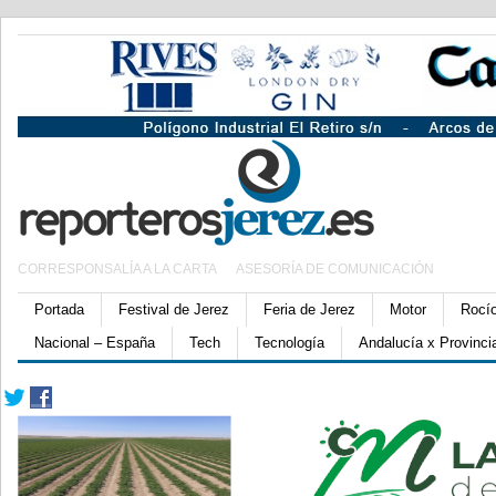
CORRESPONSALÍA A LA CARTA
ASESORÍA DE COMUNICACIÓN
Portada
Festival de Jerez
Feria de Jerez
Motor
Rocí
Nacional – España
Tech
Tecnología
Andalucía x Provinci