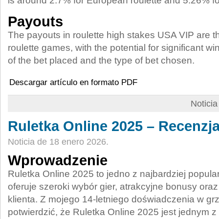
is around 2.7% for European roulette and 5.26% fo
Payouts
The payouts in roulette high stakes USA VIP are t
roulette games, with the potential for significant 
of the bet placed and the type of bet chosen.
Descargar artículo en formato PDF
Notici
Ruletka Online 2025 – Recenzj
Noticia de 18 enero 2026.
Wprowadzenie
Ruletka Online 2025 to jedno z najbardziej popula
oferuje szeroki wybór gier, atrakcyjne bonusy or
klienta. Z mojego 14-letniego doświadczenia w g
potwierdzić, że Ruletka Online 2025 jest jednym 