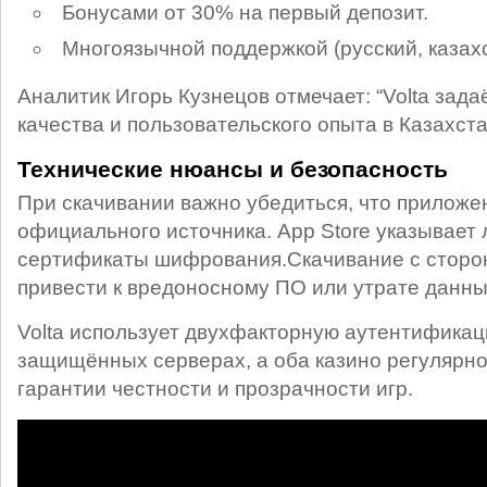
Бонусами от 30% на первый депозит.
Многоязычной поддержкой (русский, казахс
Аналитик Игорь Кузнецов отмечает: “Volta зад
качества и пользовательского опыта в Казахста
Технические нюансы и безопасность
При скачивании важно убедиться, что приложе
официального источника. App Store указывает
сертификаты шифрования.Скачивание с сторо
привести к вредоносному ПО или утрате данны
Volta использует двухфакторную аутентификац
защищённых серверах, а оба казино регулярно
гарантии честности и прозрачности игр.