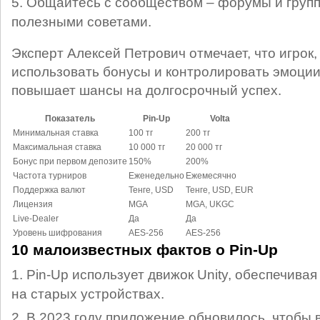
Общайтесь с сообществом – форумы и групп
полезными советами.
Эксперт Алексей Петрович отмечает, что игрок, 
использовать бонусы и контролировать эмоции
повышает шансы на долгосрочный успех.
Показатель
Pin‑Up
Volta
Минимальная ставка
100 тг
200 тг
Максимальная ставка
10 000 тг
20 000 тг
Бонус при первом депозите
150%
200%
Частота турниров
Еженедельно
Ежемесячно
Поддержка валют
Тенге, USD
Тенге, USD, EUR
Лицензия
MGA
MGA, UKGC
Live‑Dealer
Да
Да
Уровень шифрования
AES‑256
AES‑256
10 малоизвестных фактов о Pin‑Up
Pin‑Up использует движок Unity, обеспечива
на старых устройствах.
В 2023 году приложение обновилось, чтобы 