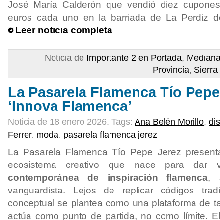
José María Calderón que vendió diez cupone
euros cada uno en la barriada de La Perdiz de
Leer noticia completa
Noticia de
Importante 2 en Portada
,
Mediana
Provincia
,
Sierra
La Pasarela Flamenca Tío Pepe
‘Innova Flamenca’
Noticia de 18 enero 2026.
Tags:
Ana Belén Morillo
,
di
Ferrer
,
moda
,
pasarela flamenca jerez
La Pasarela Flamenca Tío Pepe Jerez presen
ecosistema creativo que nace para dar v
contemporánea de inspiración flamenca
, 
vanguardista. Lejos de replicar códigos trad
conceptual se plantea como una plataforma de t
actúa como punto de partida, no como límite. E