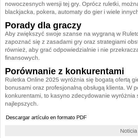
nowoczesnych wersji tej gry. Oprócz ruletki, moż
blackjacka, pokera, automaty do gier i wiele innyc
Porady dla graczy
Aby zwiększyć swoje szanse na wygraną w Ruletc
zapoznać się z zasadami gry oraz strategiami obs
również, aby grać odpowiedzialnie i nie przekracz
finansowych.
Porównanie z konkurentami
Ruletka Online 2025 wyróżnia się bogatą ofertą gie
bonusami oraz profesjonalną obsługą klienta. W 
konkurentami, to kasyno zdecydowanie wyróżnia s
najlepszych.
Descargar artículo en formato PDF
Notici