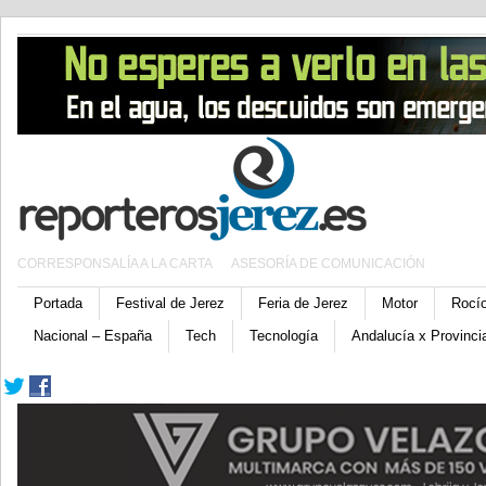
CORRESPONSALÍA A LA CARTA
ASESORÍA DE COMUNICACIÓN
Portada
Festival de Jerez
Feria de Jerez
Motor
Rocí
Nacional – España
Tech
Tecnología
Andalucía x Provinci