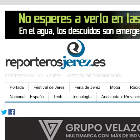
CORRESPONSALÍA A LA CARTA
ASESORÍA DE COMUNICACIÓN
Portada
Festival de Jerez
Feria de Jerez
Motor
Rocí
Nacional – España
Tech
Tecnología
Andalucía x Provinci