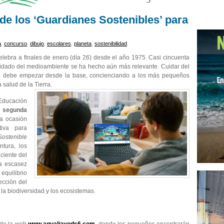
de los ‘Guardianes Sostenibles’ para
a
,
concurso
,
dibujo
,
escolares
,
planeta
,
sostenibilidad
elebra a finales de enero (día 26) desde el año 1975. Casi cincuenta
uidado del medioambiente se ha hecho aún más relevante. Cuidar del
ue debe empezar desde la base, concienciando a los más pequeños
 salud de la Tierra.
ducación
o segunda
ta ocasión
iva para
Sostenible
ntura, los
ciente del
la escasez
quilibrio
ección del
la biodiversidad y los ecosistemas.