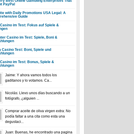
ery Best Online Gambling Enterprises That
t PayPal
tte with Daily Promotions USA Legal: A
ehensive Guide
 Casino im Test: Fokus auf Spiele &
ngen
ter Casino im Test: Spiele, Boni &
hlungen
a Casino Test: Boni, Spiele und
hlungen
 Casino im Test: Bonus, Spiele &
hlungen
Jaime: Y ahora vamos todos los
gaditanos y lo votamos. Ca...
Nicolás: Llevo unos días buscando a un
fotógrafo, ¿alguien ...
Comprar aceite de oliva virgen extra: No
podía faltar a una cita como esta una
degustaci...
Juan: Buenas, he encontrado una pagina