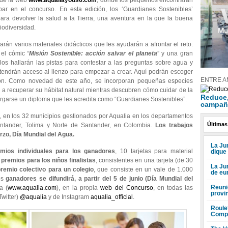
 de la web
www.aqualiayods6.com
,
donde los pequeños encontrarán
ipar en el concurso. En esta edición, los ‘Guardianes Sostenibles’
para devolver la salud a la Tierra, una aventura en la que la buena
iodiversidad.
án varios materiales didácticos que les ayudarán a afrontar el reto:
el cómic “
Misión Sostenible: acción salvar el planeta
” y una gran
los hallarán las pistas para contestar a las preguntas sobre agua y
tendrán acceso al lienzo para empezar a crear. Aquí podrán escoger
ENTRE A
sión. Como novedad de este año, se incorporan pequeñas especies
a recuperar su hábitat natural mientras descubren cómo cuidar de la
Reduce, 
cargarse un diploma que les acredita como “Guardianes Sostenibles”.
campañ
en los 32 municipios gestionados por Aqualia en los departamentos
Últimas
antander, Tolima y Norte de Santander, en Colombia.
Los trabajos
rzo, Día Mundial del Agua.
La Jun
mios individuales para los ganadores
, 10 tarjetas para material
dique
 premios para los niños finalistas
, consistentes en una tarjeta (de 30
La Ju
remio colectivo
para un colegio
, que consiste en un vale de 1.000
de eu
os
ganadores se difundirá, a partir del 5 de junio (Día Mundial del
Reuni
a
(
www.aqualia.com
), en la propia
web del Concurso
, en todas las
provi
Twitter)
@aqualia
y de Instagram
aqualia_official
.
Roule
Compr