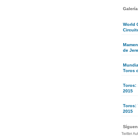
Galerí
World 
Circuit
Mamen 
de Jer
Mundial
Toros 
Toros:
2015
Toros: 
2015
Sígueno
Twitter Au