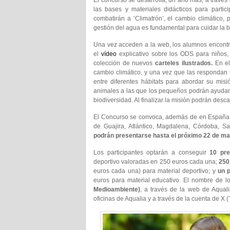
El concurso se desarrolla, un año más, a través
las bases y materiales didácticos para partic
combatirán a ‘Climatrón’, el cambio climático, 
gestión del agua es fundamental para cuidar la b
Una vez acceden a la web, los alumnos encontrar
el
vídeo
explicativo sobre los ODS para niños, 
colección de nuevos
carteles ilustrados.
En el
cambio climático, y una vez que las respondan 
entre diferentes hábitats para abordar su mi
animales a las que los pequeños podrán ayudar 
biodiversidad. Al finalizar la misión podrán des
El Concurso se convoca, además de en España, 
de Guajira, Atlántico, Magdalena, Córdoba, S
podrán presentarse hasta el próximo 22 de ma
Los participantes optarán a conseguir
10 pre
deportivo valoradas en 250 euros cada una;
250
euros cada una) para material deportivo; y
un p
euros para material educativo. El nombre de l
Medioambiente)
, a través de la web de Aquali
oficinas de Aqualia
y a través de la cuenta de X (