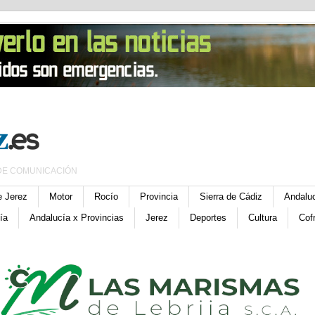
DE COMUNICACIÓN
e Jerez
Motor
Rocío
Provincia
Sierra de Cádiz
Andalu
ía
Andalucía x Provincias
Jerez
Deportes
Cultura
Cof