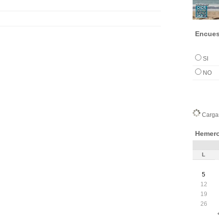
Encues
SI
NO
Cargan
Hemero
L
5
12
19
26