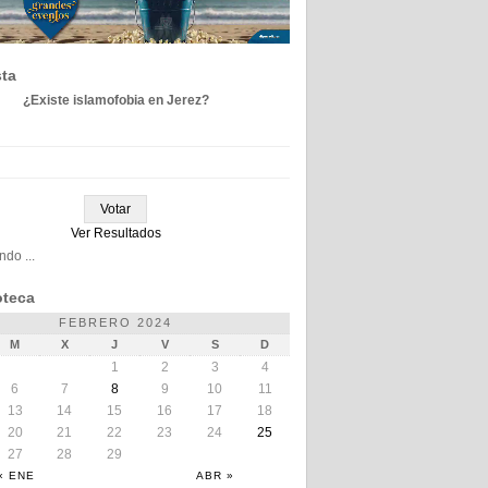
ta
¿Existe islamofobia en Jerez?
Ver Resultados
do ...
teca
FEBRERO 2024
M
X
J
V
S
D
1
2
3
4
6
7
8
9
10
11
13
14
15
16
17
18
20
21
22
23
24
25
27
28
29
« ENE
ABR »