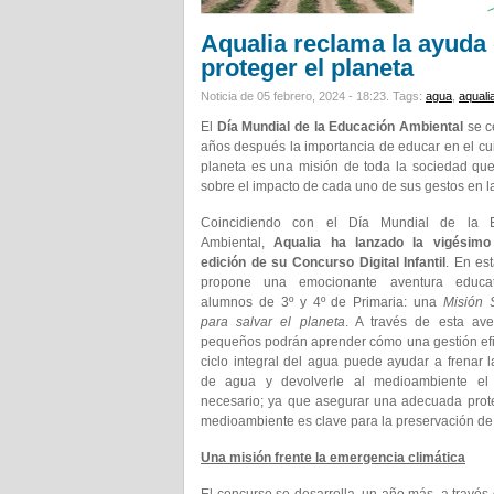
Aqualia reclama la ayuda 
proteger el planeta
Noticia de 05 febrero, 2024 - 18:23.
Tags:
agua
,
aquali
El
Día Mundial de la Educación Ambiental
se c
años después la importancia de educar en el c
planeta es una misión de toda la sociedad q
sobre el impacto de cada uno de sus gestos en la
Coincidiendo con el Día Mundial de la E
Ambiental,
Aqualia ha lanzado la vigésim
edición de su Concurso Digital Infantil
. En es
propone una emocionante aventura educat
alumnos de 3º y 4º de Primaria: una
Misión 
para salvar el planeta
. A través de esta ave
pequeños podrán aprender cómo una gestión efi
ciclo integral del agua puede ayudar a frenar 
de agua y devolverle al medioambiente el e
necesario; ya que asegurar una adecuada prot
medioambiente es clave para la preservación de 
Una misión frente la emergencia climática