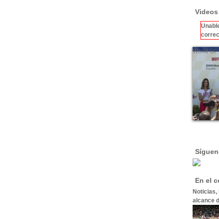
Videos
Unable
correc
World GP 
Síguen
En el 
Noticias,
alcance d