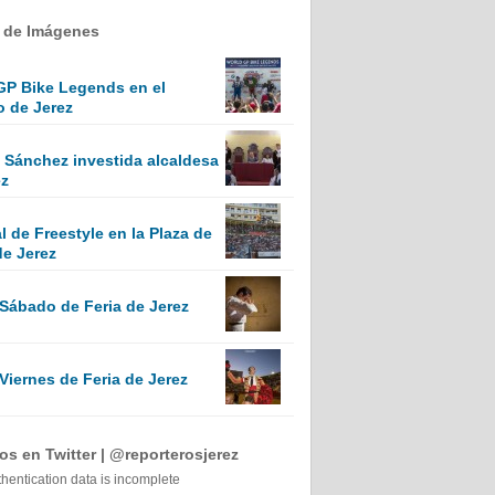
a de Imágenes
GP Bike Legends en el
o de Jerez
Sánchez investida alcaldesa
ez
 de Freestyle en la Plaza de
de Jerez
 Sábado de Feria de Jerez
Viernes de Feria de Jerez
s en Twitter | @reporterosjerez
thentication data is incomplete