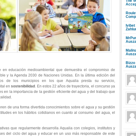
The V
Accep
Roule
Compr
Ivibet
Zahlu
MrPun
Ausza
Malin
Ausza
Bizzo
Ausza
nte en educación medioambiental que demuestra el compromiso de
ible y la Agenda 2030 de Naciones Unidas. En la última edición del
os de los municipios en los que Aqualia presta su servicio,
ital en
sostenibilidad
. En estos 22 años de trayectoria, el concurso ya
 en la importancia de la gestión eficiente del agua y del trabajo que
calidad.
eren de una forma divertida conocimientos sobre el agua y su gestión
titudes en los hábitos cotidianos en cuanto al consumo del agua, el
tivas que regularmente desarrolla Aqualia con colegios, institutos y
fases del ciclo del agua y educar en un uso más responsable de este