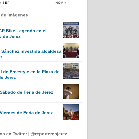
« SEP
NOV »
a de Imágenes
GP Bike Legends en el
o de Jerez
Sánchez investida alcaldesa
ez
 de Freestyle en la Plaza de
de Jerez
 Sábado de Feria de Jerez
Viernes de Feria de Jerez
s en Twitter | @reporterosjerez