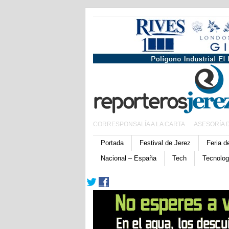
CORRESPONSALÍA A LA CARTA
ASESORÍA 
Portada
Festival de Jerez
Feria d
Nacional – España
Tech
Tecnolog