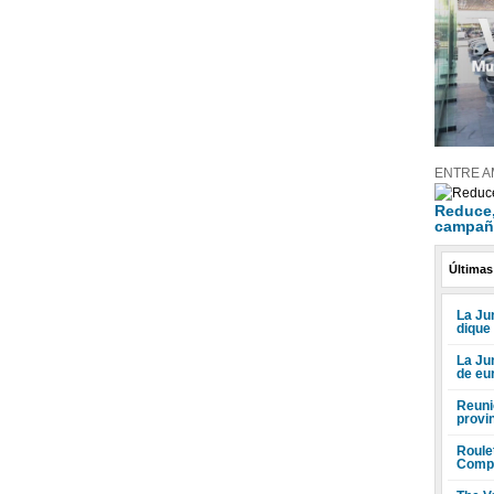
ENTRE A
Reduce, 
campañ
Últimas
La Jun
dique
La Ju
de eu
Reuni
provi
Roule
Compr