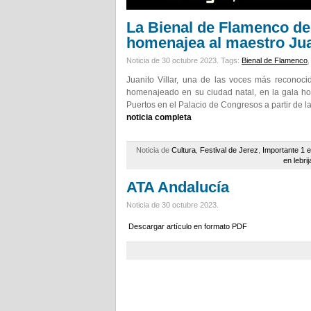
La Bienal de Flamenco de 
homenajea al maestro Jua
Noticia de 30 octubre 2023.
Tags:
Bienal de Flamenco
Juanito Villar, una de las voces más reconoc
homenajeado en su ciudad natal, en la gala h
Puertos en el Palacio de Congresos a partir de l
noticia completa
Noticia de
Cultura
,
Festival de Jerez
,
Importante 1 
en lebri
ATA Andalucía
Noticia de 30 octubre 2023.
Descargar artículo en formato PDF