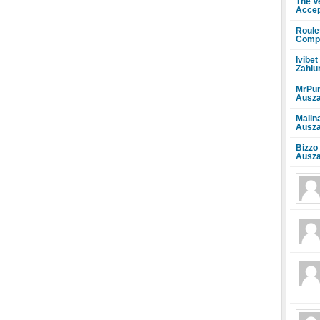
The V
Accep
Roule
Compr
Ivibet
Zahlu
MrPun
Ausza
Malin
Ausza
Bizzo
Ausza