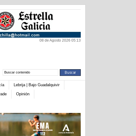
08 de Agosto 2026 05:13
cía
Lebrija | Bajo Guadalquivir
rade
Opinión