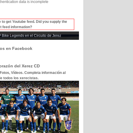
thentication data is incomplete
 to get Youtube feed. Did you supply the
t feed information?
 Bike Legends en el Circuito de Jerez
os en Facebook
corazón del Xerez CD
 Fotos, Vídeos. Completa información al
e todos los xerecistas.