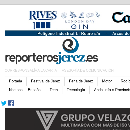
CORRESPONSALÍA A LA CARTA
ASESORÍA DE COMUNICACIÓN
Portada
Festival de Jerez
Feria de Jerez
Motor
Rocí
Nacional – España
Tech
Tecnología
Andalucía x Provinci