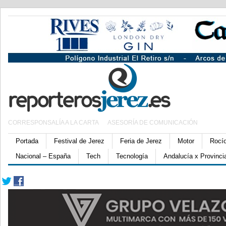
CORRESPONSALÍA A LA CARTA
ASESORÍA DE COMUNICACIÓN
Portada
Festival de Jerez
Feria de Jerez
Motor
Rocí
Nacional – España
Tech
Tecnología
Andalucía x Provinci