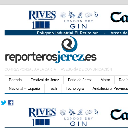
CORRESPONSALÍA A LA CARTA
ASESORÍA DE COMUNICACIÓN
Portada
Festival de Jerez
Feria de Jerez
Motor
Rocí
Nacional – España
Tech
Tecnología
Andalucía x Provinci