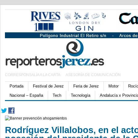
CORRESPONSALÍA A LA CARTA
ASESORÍA DE COMUNICACIÓN
Portada
Festival de Jerez
Feria de Jerez
Motor
Rocí
Nacional – España
Tech
Tecnología
Andalucía x Provinci
Rodríguez Villalobos, en el act