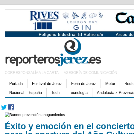
CORRESPONSALÍA A LA CARTA
ASESORÍA DE COMUNICACIÓN
Portada
Festival de Jerez
Feria de Jerez
Motor
Rocí
Nacional – España
Tech
Tecnología
Andalucía x Provinci
Éxito y emoción en el conciert