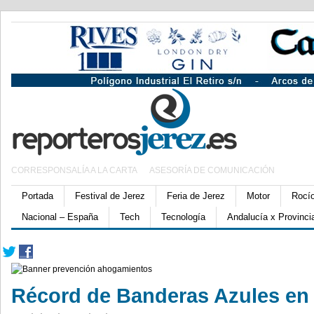
CORRESPONSALÍA A LA CARTA
ASESORÍA DE COMUNICACIÓN
Portada
Festival de Jerez
Feria de Jerez
Motor
Rocí
Nacional – España
Tech
Tecnología
Andalucía x Provinci
Récord de Banderas Azules en