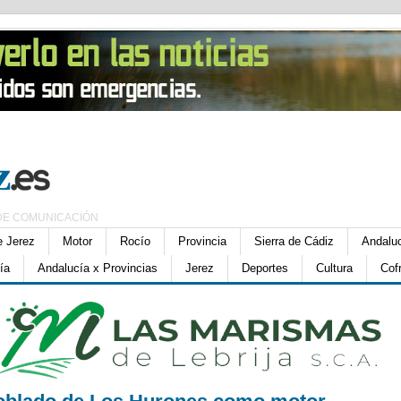
DE COMUNICACIÓN
e Jerez
Motor
Rocío
Provincia
Sierra de Cádiz
Andalu
ía
Andalucía x Provincias
Jerez
Deportes
Cultura
Cof