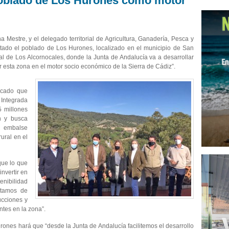
poblado de Los Hurones como motor
Mestre, y el delegado territorial de Agricultura, Ganadería, Pesca y
itado el poblado de Los Hurones, localizado en el municipio de San
al de Los Alcornocales, donde la Junta de Andalucía va a desarrollar
r esta zona en el motor socio económico de la Sierra de Cádiz”.
icado que
l Integrada
5 millones
n y busca
el embalse
rural en el
que lo que
nvertir en
enibilidad
dotamos de
ucciones y
ntes en la zona”.
rones hará que “desde la Junta de Andalucía facilitemos el desarrollo