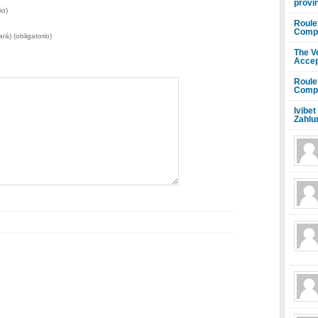
provi
io)
Roule
Compr
rá) (obligatorio)
The V
Accep
Roule
Compr
Ivibet
Zahlu