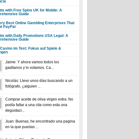
ncia
tte with Free Spins UK for Mobile: A
ehensive Guide
ery Best Online Gambling Enterprises That
t PayPal
tte with Daily Promotions USA Legal: A
ehensive Guide
 Casino im Test: Fokus auf Spiele &
ngen
Jaime: Y ahora vamos todos los
gaditanos y lo votamos. Ca...
Nicolás: Llevo unos días buscando a un
fotógrafo, ¿alguien ...
Comprar aceite de oliva virgen extra: No
podía faltar a una cita como esta una
degustaci...
Juan: Buenas, he encontrado una pagina
en la que puedas ...