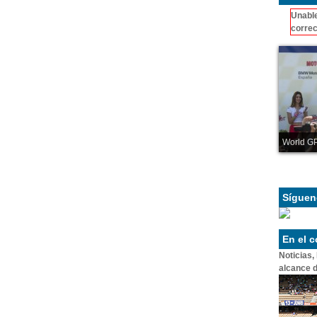
Unable
correc
World GP
Síguen
En el 
Noticias,
alcance d