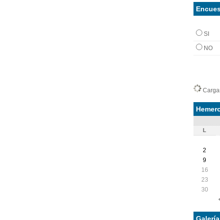
Encues
SI
NO
Cargan
Hemero
L
2
9
16
23
30
Galerí