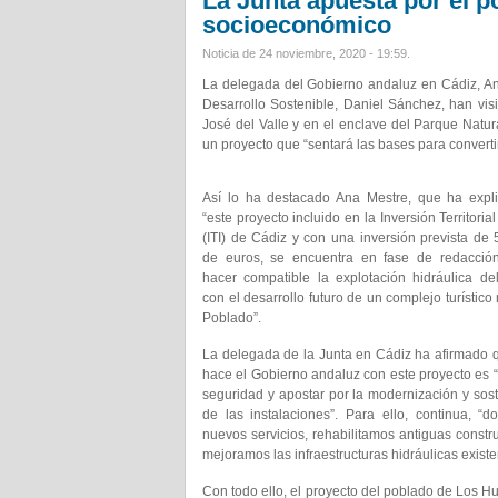
La Junta apuesta por el 
socioeconómico
Noticia de 24 noviembre, 2020 - 19:59.
La delegada del Gobierno andaluz en Cádiz, Ana 
Desarrollo Sostenible, Daniel Sánchez, han vis
José del Valle y en el enclave del Parque Natur
un proyecto que “sentará las bases para converti
Así lo ha destacado Ana Mestre, que ha expl
“este proyecto incluido en la Inversión Territoria
(ITI) de Cádiz y con una inversión prevista de 
de euros, se encuentra en fase de redacció
hacer compatible la explotación hidráulica d
con el desarrollo futuro de un complejo turístico 
Poblado”.
La delegada de la Junta en Cádiz ha afirmado 
hace el Gobierno andaluz con este proyecto es “i
seguridad y apostar por la modernización y sost
de las instalaciones”. Para ello, continua, “
nuevos servicios, rehabilitamos antiguas constr
mejoramos las infraestructuras hidráulicas existe
Con todo ello, el proyecto del poblado de Los Hu