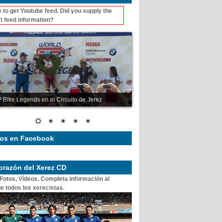
 to get Youtube feed. Did you supply the
t feed information?
 Bike Legends en el Circuito de Jerez
os en Facebook
corazón del Xerez CD
 Fotos, Vídeos. Completa información al
e todos los xerecistas.