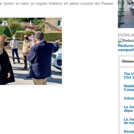
de “poner en valor un legado histórico en pleno corazón del Parque
ENTRE A
Reduce, 
campañ
Últimas
The U
USA 
Mobile
Compr
Advan
La Jun
dique
La Ju
de eu
Reuni