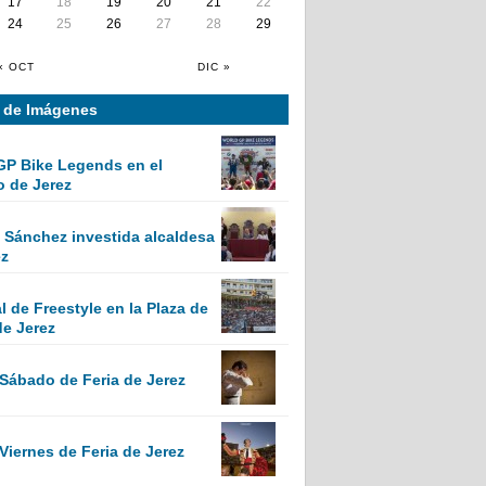
17
18
19
20
21
22
24
25
26
27
28
29
« OCT
DIC »
a de Imágenes
GP Bike Legends en el
o de Jerez
Sánchez investida alcaldesa
ez
 de Freestyle en la Plaza de
de Jerez
 Sábado de Feria de Jerez
Viernes de Feria de Jerez