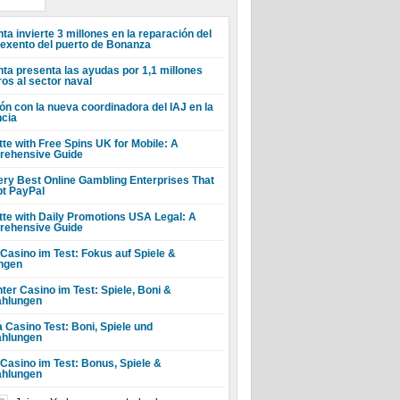
ta invierte 3 millones en la reparación del
 exento del puerto de Bonanza
nta presenta las ayudas por 1,1 millones
ros al sector naval
ón con la nueva coordinadora del IAJ en la
ncia
tte with Free Spins UK for Mobile: A
ehensive Guide
ery Best Online Gambling Enterprises That
t PayPal
tte with Daily Promotions USA Legal: A
ehensive Guide
 Casino im Test: Fokus auf Spiele &
ngen
ter Casino im Test: Spiele, Boni &
hlungen
a Casino Test: Boni, Spiele und
hlungen
 Casino im Test: Bonus, Spiele &
hlungen