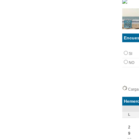
Encues
SI
NO
Cargan
Hemero
L
2
9