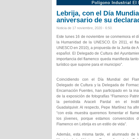
Lebrija, con el Día Mundi
aniversario de su declar
Noticia de 17 noviembre, 2020 - 6:50.
Este lunes 16 de noviembre se conmemora el día
la Humanidad de la UNESCO. En 2011, el fla
UNESCO en 2010), a propuesta de la Junta de An
español. El Delegado de Cultura del Ayuntamien
importancia del flamenco queda manifiesta tanto 
turístico que supone para el municipio”.
Coincidiendo con el Día Mundial del Fla
Delegado de Cultura y la Delegada de Formaci
Encarnación Fuentes, han participado en la in
de la exposición de fotografías “Flamenco Patri
la periodista Araceli Pardal en el Insti
Guadalquivir. Al respecto, Pepe Martínez ha af
“con esta muestra queremos fomentar el flame
los jóvenes, porque estamos convencidos 
Flamenco en Lebrija es un estilo de vida”.
Además, esta misma tarde, el alumnado de l