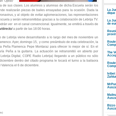
án Ojedo”
na de sus clases. Los alumnos y alumnas de dicha Escuela serán los
La Jun
onde realizarán piezas de bailes ensayadas para la ocasión. Dada la
dique
oronavirus, y al objeto de evitar aglomeraciones, las representaciones
escuela y serán retransmitidas gracias a la colaboración de Lebrija TV.
La Ju
de eu
odrán ver en el canal convencional. Igualmente, se emitirá a través de
v/directo/
a partir de las 18:00 horas.
Reuni
provi
o de Lebrija viene desarrollando a lo largo del mes de noviembre un
Roule
amenco. Ayer, domingo 15, y como preámbulo de esta celebración, la
Compr
 la Peña Flamenca Pepe Montaraz para ofrecer lo mejor de sí. En el
a Peña a la guitarra. La actuación se retransmitió en abierto por
The V
Accep
 Lebrija Digital, COPE Radio Lebrija) llegando a un público no sólo
iciembre dentro del citado programa le tocará el turno a la bailaora
Roule
Valencia el 6 de diciembre.
Compr
Ivibet
Zahlu
MrPun
Ausza
Malin
Ausza
Bizzo
Ausza
io)