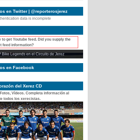
s en Twitter | @reporterosjerez
thentication data is incomplete
 to get Youtube feed. Did you supply the
t feed information?
 Bike Legends en el Circuito de Jerez
os en Facebook
corazón del Xerez CD
 Fotos, Vídeos. Completa información al
e todos los xerecistas.