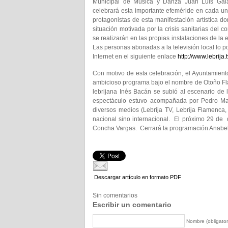
Municipal de Música y Danza Juan Luis Gal
celebrará esta importante efeméride en cada u
protagonistas de esta manifestación artística d
situación motivada por la crisis sanitarias del c
se realizarán en las propias instalaciones de la 
Las personas abonadas a la televisión local lo p
Internet en el siguiente enlace
http://www.lebrija.t
Con motivo de esta celebración, el Ayuntamient
ambicioso programa bajo el nombre de Otoño Fl
lebrijana Inés Bacán se subió al escenario de
espectáculo estuvo acompañada por Pedro Marí
diversos medios (Lebrija TV, Lebrija Flamenca,
nacional sino internacional. El próximo 29 de d
Concha Vargas. Cerrará la programación Anabel 
Descargar artículo en formato PDF
Sin comentarios
Escribir un comentario
Nombre (obligator