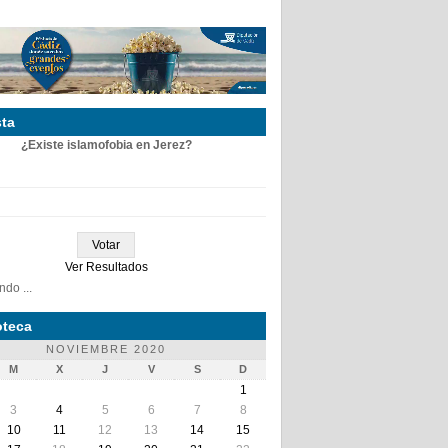
ta
¿Existe islamofobia en Jerez?
Ver Resultados
do ...
teca
NOVIEMBRE 2020
M
X
J
V
S
D
1
3
4
5
6
7
8
10
11
12
13
14
15