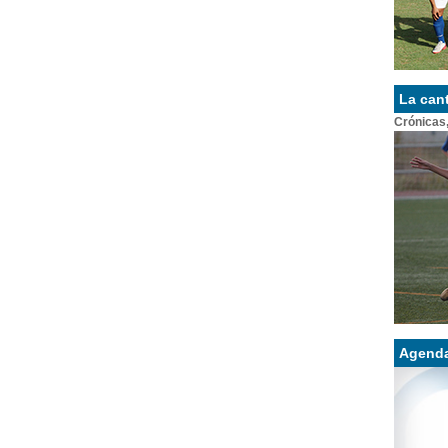
La can
Crónicas,
Agend