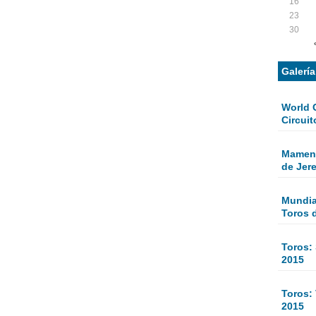
16
23
30
Galerí
World 
Circuit
Mamen 
de Jer
Mundial
Toros 
Toros:
2015
Toros: 
2015