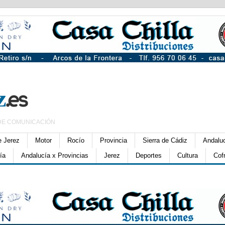
DE COMUNICACIÓN
e Jerez
Motor
Rocío
Provincia
Sierra de Cádiz
Andalu
ía
Andalucía x Provincias
Jerez
Deportes
Cultura
Cof