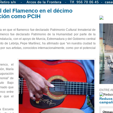
al del Flamenco en el décimo
ación como PCIH
 en que el flamenco fue declarado Patrimonio Cultural Inmaterial de
menco fue declarado Patrimonio de la Humanidad por parte de la
dalucía, con el apoyo de Murcia, Extremadura y del Gobierno central
to de Lebrija, Pepe Martínez, ha afirmado que “en nuestra ciudad la
por sus artistas, conocidos internacionalmente, como por el potencial
menco, el
ón, María
auguración
monial” de
tuto Bajo
irmado que
ENTRE A
nco entre
de que el
Reduce, 
campañ
a Escuela
Últimas