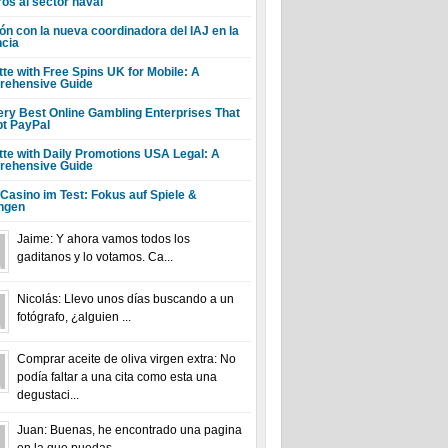
ros al sector naval
ón con la nueva coordinadora del IAJ en la
ncia
tte with Free Spins UK for Mobile: A
ehensive Guide
ery Best Online Gambling Enterprises That
t PayPal
tte with Daily Promotions USA Legal: A
ehensive Guide
 Casino im Test: Fokus auf Spiele &
ngen
Jaime: Y ahora vamos todos los
gaditanos y lo votamos. Ca...
Nicolás: Llevo unos días buscando a un
fotógrafo, ¿alguien ...
Comprar aceite de oliva virgen extra: No
podía faltar a una cita como esta una
degustaci...
Juan: Buenas, he encontrado una pagina
en la que puedas ...