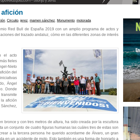
 afición
ción
,
Circuito
,
jerez
,
mamen sánchez
,
Monumento
,
motorada
remio Red Bull de España 2019 con un amplio programa de actos y
laciones del trazado andaluz, cómo en las diferentes zonas de interés
 el acto
más fieles
ngel-Nieto
fición del
niciativas
do, Ángel
do. Donde
 transmite
la afición
 Sánchez,
en bronce y con tres metros de altura, ha sido creada por la escultora
nta un conjunto de cuatro figuras humanas las cuáles tres de estas son
ra crear a la tercera persona he querido acordarme de Álvaro, un gran
vida en un accidente de moto. Esto también es una forma de honrarlo a