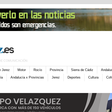
DE COMUNICACIÓN
e Jerez
Motor
Rocío
Provincia
Sierra de Cádiz
Andalu
ía
Andalucía x Provincias
Jerez
Deportes
Cultura
Cof