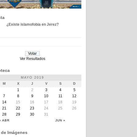
ta
¿Existe islamofobia en Jerez?
Ver Resultados
teca
MAYO 2019
M
X
J
V
S
D
1
2
3
4
5
7
8
9
10
11
12
14
15
16
17
18
19
21
22
23
24
25
26
28
29
30
31
« ABR
JUN »
a de Imágenes