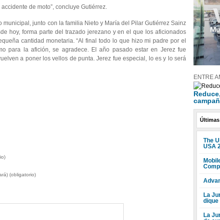
n accidente de moto”, concluye Gutiérrez.
unicipal, junto con la familia Nieto y María del Pilar Gutiérrez Sainz
 hoy, forma parte del trazado jerezano y en el que los aficionados
equeña cantidad monetaria. “Al final todo lo que hizo mi padre por el
mo para la afición, se agradece. El año pasado estar en Jerez fue
elven a poner los vellos de punta. Jerez fue especial, lo es y lo será
ENTRE A
Reduce, 
campañ
Últimas
The U
USA 
io)
Mobile
Compr
rá) (obligatorio)
Advan
La Jun
dique
La Ju