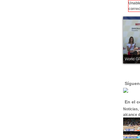
Unable
correc
World GP
Síguen
En el 
Noticias,
alcance d