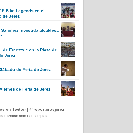
GP Bike Legends en el
o de Jerez
Sánchez investida alcaldesa
ez
 de Freestyle en la Plaza de
de Jerez
 Sábado de Feria de Jerez
Viernes de Feria de Jerez
s en Twitter | @reporterosjerez
thentication data is incomplete