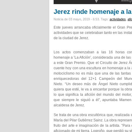
Jerez rinde homenaje a la
Noticia de 03 mayo, 2019 - 6:53.
Tags:
actividades
,
afi
Este jueves arrancaba oficialmente el Gran P
actividades que se celebraban tanto en las insta
de la ciudad de Jerez.
Los actos comenzaban a las 16 horas con
homenaje a ‘La Afición’, considerada una de las 
a este Gran Premio. Que el Circuito de Jerez Á
cuente hoy con una escultura en homenaje a la a
motociclismo no es más que una de las tantas i
enriquecedoras del 12+1 Campeón del Mun
Nieto. “Un deseo más de Ángel Nieto cumpli
quiera que esté, le va a encantar porque la obra
lo que significa la afición del mundo del motor, 
que siempre le siguió a él”, apuntaba Mamen
alcaldesa de Jerez.
Se trata de una obra escultórica que, realizada 
María del Pilar Gutiérrez Sainz. La obra represe
fruto del arte e imaginación de la artista. “Pa
aficionado de mi tierra, Logroño, que perdió su 