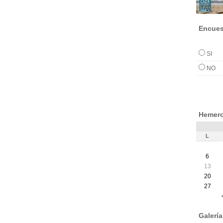
Encues
SI
NO
Hemero
L
6
13
20
27
Galerí