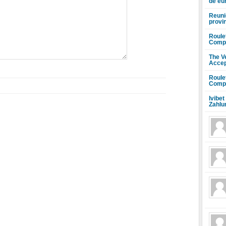
de eu
Reuni
provi
Roule
Compr
The V
Accep
Roule
Compr
Ivibet
Zahlu