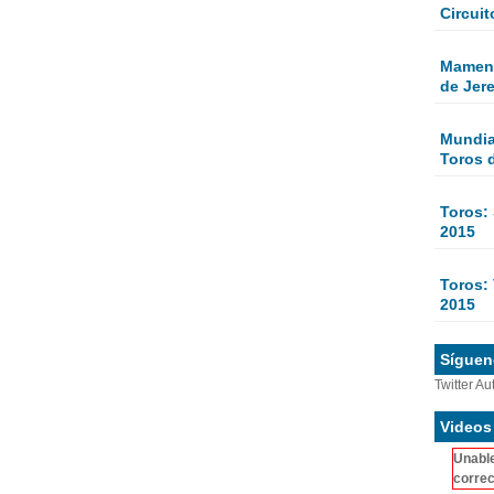
Circuit
Mamen 
de Jer
Mundial
Toros 
Toros:
2015
Toros: 
2015
Sígueno
Twitter Au
Videos
Unable
correc