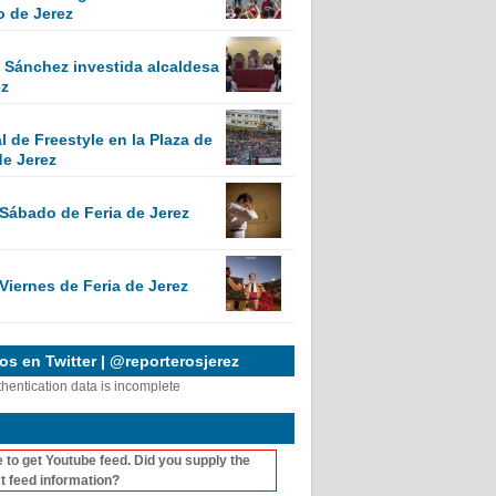
o de Jerez
Sánchez investida alcaldesa
ez
 de Freestyle en la Plaza de
de Jerez
 Sábado de Feria de Jerez
Viernes de Feria de Jerez
s en Twitter | @reporterosjerez
thentication data is incomplete
 to get Youtube feed. Did you supply the
t feed information?