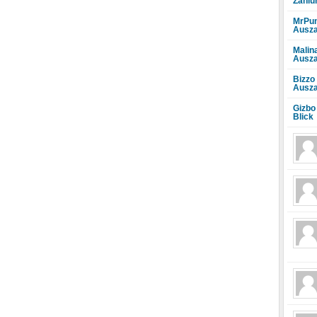
Zahlu
MrPun
Ausza
Malin
Ausza
Bizzo
Ausza
Gizbo
Blick