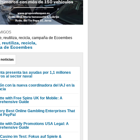
MIGOS
reutiliza, recicla,
a de Ecoembes
 noticias
nta presenta las ayudas por 1,1 millones
ros al sector naval
ón con la nueva coordinadora del IAJ en la
ncia
tte with Free Spins UK for Mobile: A
ehensive Guide
ery Best Online Gambling Enterprises That
t PayPal
tte with Daily Promotions USA Legal: A
ehensive Guide
 Casino im Test: Fokus auf Spiele &