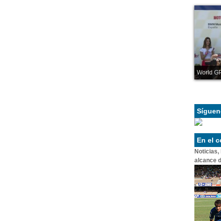
World GP
Síguen
En el 
Noticias,
alcance d