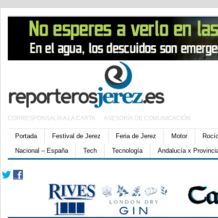
CORRESPONSALÍA A LA CARTA
ASESORÍA DE COMUNICACIÓN
Portada
Festival de Jerez
Feria de Jerez
Motor
Rocí
Nacional – España
Tech
Tecnología
Andalucía x Provinci