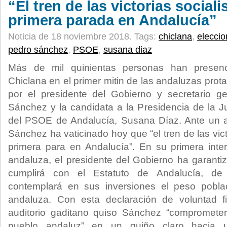
“El tren de las victorias sociali
primera parada en Andalucía”
Noticia de 18 noviembre 2018.
Tags:
chiclana
,
elecci
pedro sánchez
,
PSOE
,
susana diaz
Más de mil quinientas personas han prese
Chiclana en el primer mitin de las andaluzas pro
por el presidente del Gobierno y secretario 
Sánchez y la candidata a la Presidencia de la Ju
del PSOE de Andalucía, Susana Díaz. Ante un 
Sánchez ha vaticinado hoy que “el tren de las vict
primera para en Andalucía”. En su primera int
andaluza, el presidente del Gobierno ha garant
cumplirá con el Estatuto de Andalucía, d
contemplará en sus inversiones el peso pobla
andaluza. Con esta declaración de voluntad f
auditorio gaditano quiso Sánchez “compromete
pueblo andaluz” en un guiño claro hacia u