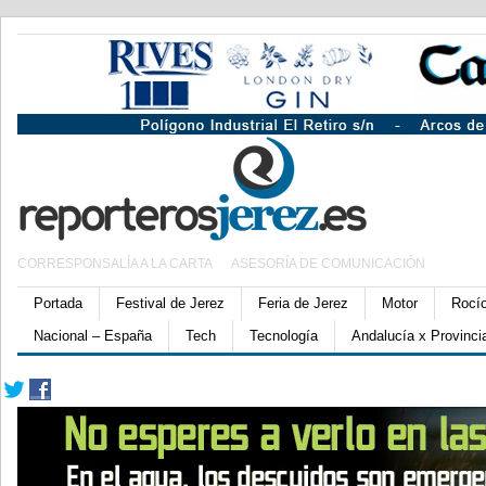
CORRESPONSALÍA A LA CARTA
ASESORÍA DE COMUNICACIÓN
Portada
Festival de Jerez
Feria de Jerez
Motor
Rocí
Nacional – España
Tech
Tecnología
Andalucía x Provinci