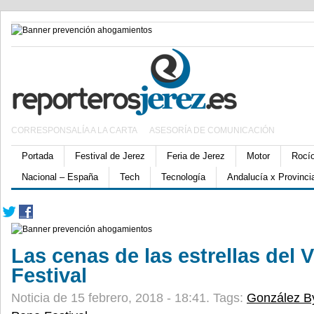
CORRESPONSALÍA A LA CARTA
ASESORÍA DE COMUNICACIÓN
Portada
Festival de Jerez
Feria de Jerez
Motor
Rocí
Nacional – España
Tech
Tecnología
Andalucía x Provinci
Las cenas de las estrellas del 
Festival
Noticia de 15 febrero, 2018 - 18:41.
Tags:
González B