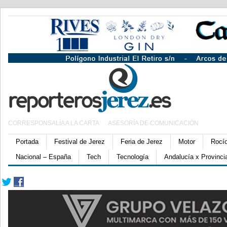
CORRESPONSALÍA A LA CARTA
ASESORÍA DE COMUNICACIÓN
Portada
Festival de Jerez
Feria de Jerez
Motor
Rocí
Nacional – España
Tech
Tecnología
Andalucía x Provinci