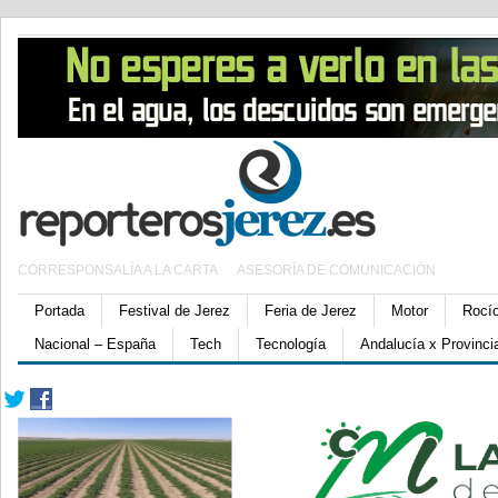
CORRESPONSALÍA A LA CARTA
ASESORÍA DE COMUNICACIÓN
Portada
Festival de Jerez
Feria de Jerez
Motor
Rocí
Nacional – España
Tech
Tecnología
Andalucía x Provinci