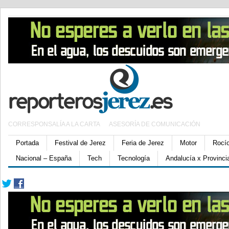
CORRESPONSALÍA A LA CARTA
ASESORÍA DE COMUNICACIÓN
Portada
Festival de Jerez
Feria de Jerez
Motor
Rocí
Nacional – España
Tech
Tecnología
Andalucía x Provinci