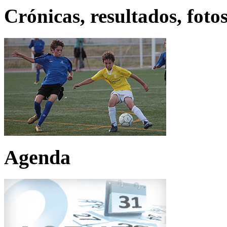
Crónicas, resultados, fotos
Agenda