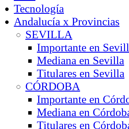
Tecnología
Andalucía x Provincias
SEVILLA
Importante en Sevil
Mediana en Sevilla
Titulares en Sevilla
CÓRDOBA
Importante en Córd
Mediana en Córdob
Titulares en Córdob