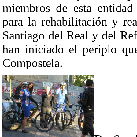
miembros de esta entidad 
para la rehabilitación y re
Santiago del Real y del Ref
han iniciado el periplo qu
Compostela.