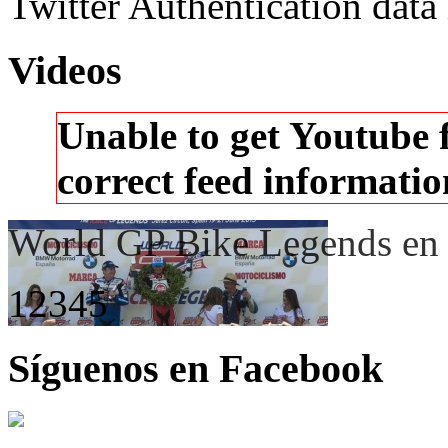
Twitter Authentication data
Videos
Unable to get Youtube 
correct feed informati
World GP Bike Legends en e
1
2
3
4
5
Síguenos en Facebook