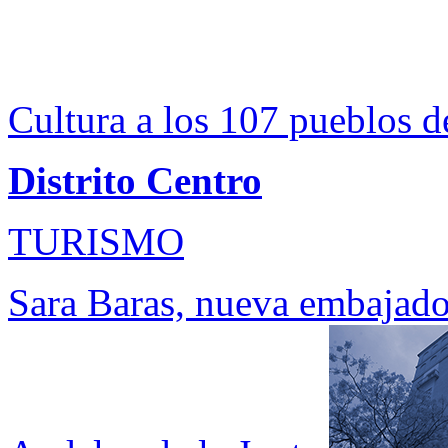
Cultura a los 107 pueblos d
Distrito Centro
TURISMO
Sara Baras, nueva embajado