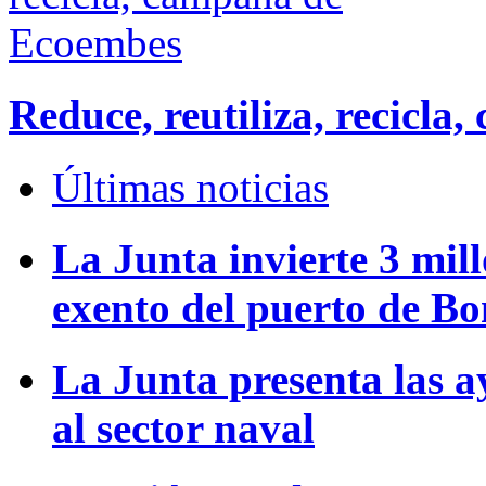
Reduce, reutiliza, recicl
Últimas noticias
La Junta invierte 3 mill
exento del puerto de B
La Junta presenta las a
al sector naval