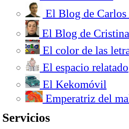
El Blog de Carlos
El Blog de Cristin
El color de las letr
El espacio relatado
El Kekomóvil
Emperatriz del mal
Servicios