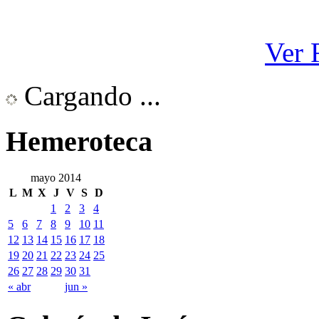
Ver 
Cargando ...
Hemeroteca
mayo 2014
L
M
X
J
V
S
D
1
2
3
4
5
6
7
8
9
10
11
12
13
14
15
16
17
18
19
20
21
22
23
24
25
26
27
28
29
30
31
« abr
jun »