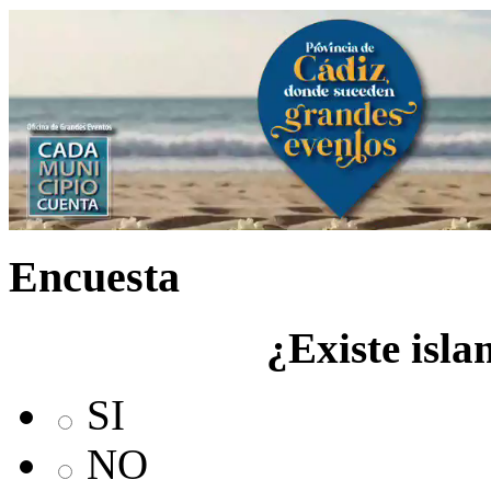
Encuesta
¿Existe isla
SI
NO