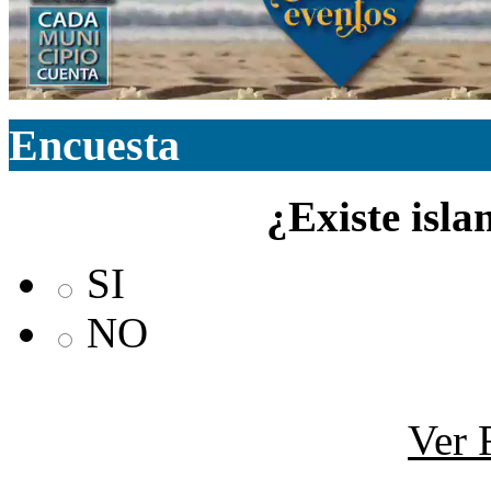
Encuesta
¿Existe isla
SI
NO
Ver 