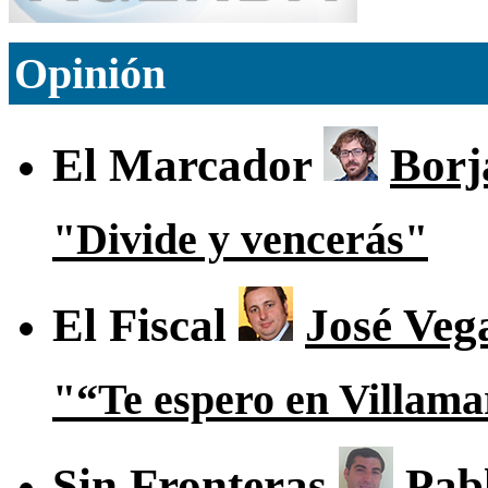
Opinión
El Marcador
Borj
"Divide y vencerás"
El Fiscal
José Veg
"“Te espero en Villam
Sin Fronteras
Pab