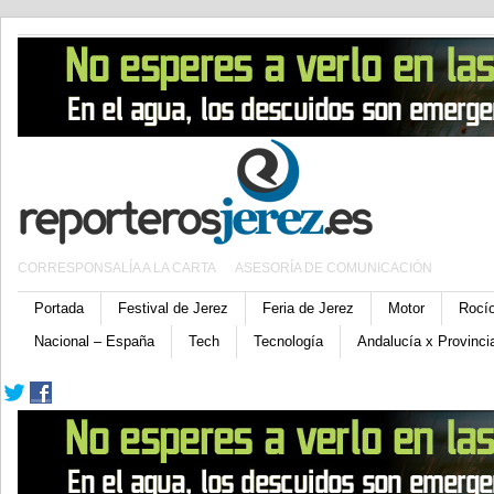
CORRESPONSALÍA A LA CARTA
ASESORÍA DE COMUNICACIÓN
Portada
Festival de Jerez
Feria de Jerez
Motor
Rocí
Nacional – España
Tech
Tecnología
Andalucía x Provinci