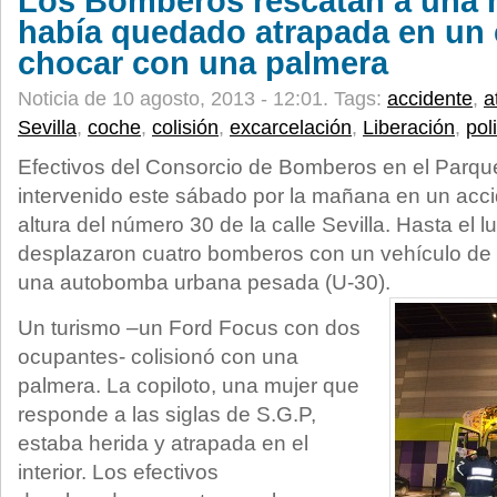
Los Bomberos rescatan a una 
había quedado atrapada en un 
chocar con una palmera
Noticia de 10 agosto, 2013 - 12:01.
Tags:
accidente
,
a
Sevilla
,
coche
,
colisión
,
excarcelación
,
Liberación
,
pol
Efectivos del Consorcio de Bomberos en el Parqu
intervenido este sábado por la mañana en un accid
altura del número 30 de la calle Sevilla. Hasta el l
desplazaron cuatro bomberos con un vehículo de 
una autobomba urbana pesada (U-30).
Un turismo –un Ford Focus con dos
ocupantes- colisionó con una
palmera. La copiloto, una mujer que
responde a las siglas de S.G.P,
estaba herida y atrapada en el
interior. Los efectivos