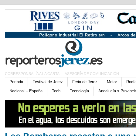
CORRESPONSALÍA A LA CARTA
ASESORÍA DE COMUNICACIÓN
Portada
Festival de Jerez
Feria de Jerez
Motor
Rocí
Nacional – España
Tech
Tecnología
Andalucía x Provinci