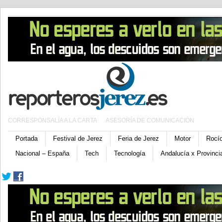
CORRESPONSALÍA A LA CARTA
ASESORÍA DE COMUNICACIÓN
Portada
Festival de Jerez
Feria de Jerez
Motor
Rocí
Nacional – España
Tech
Tecnología
Andalucía x Provinci