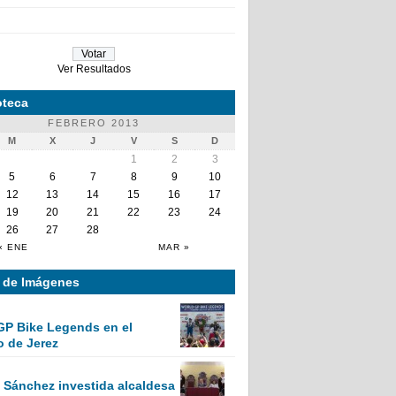
Ver Resultados
teca
FEBRERO 2013
M
X
J
V
S
D
1
2
3
5
6
7
8
9
10
12
13
14
15
16
17
19
20
21
22
23
24
26
27
28
« ENE
MAR »
a de Imágenes
GP Bike Legends en el
o de Jerez
Sánchez investida alcaldesa