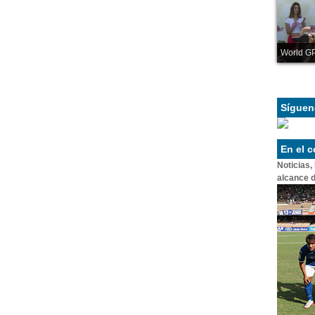
World GP
Síguen
En el 
Noticias,
alcance d