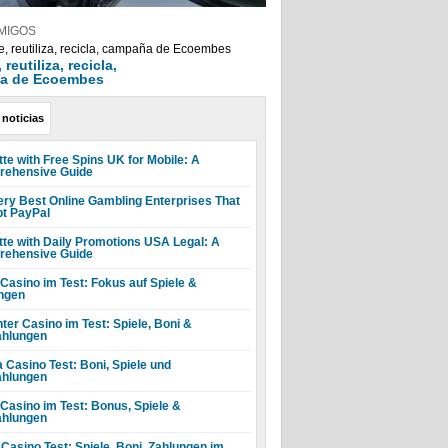
MIGOS
reutiliza, recicla,
a de Ecoembes
 noticias
tte with Free Spins UK for Mobile: A
ehensive Guide
ery Best Online Gambling Enterprises That
t PayPal
tte with Daily Promotions USA Legal: A
ehensive Guide
 Casino im Test: Fokus auf Spiele &
ngen
ter Casino im Test: Spiele, Boni &
hlungen
a Casino Test: Boni, Spiele und
hlungen
 Casino im Test: Bonus, Spiele &
hlungen
 Casino Test: Spiele, Boni, Zahlungen im