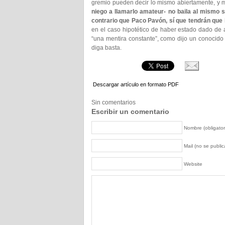
gremio pueden decir lo mismo abiertamente, y 
niego a llamarlo amateur- no baila al mismo 
contrario que Paco Pavón, sí que tendrán que i
en el caso hipotético de haber estado dado de al
“una mentira constante”, como dijo un conocido 
diga basta.
Descargar artículo en formato PDF
Sin comentarios
Escribir un comentario
Nombre (obligator
Mail (no se publica
Website