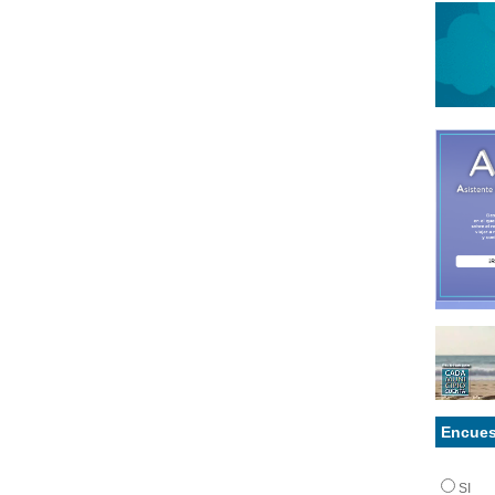
Encues
SI