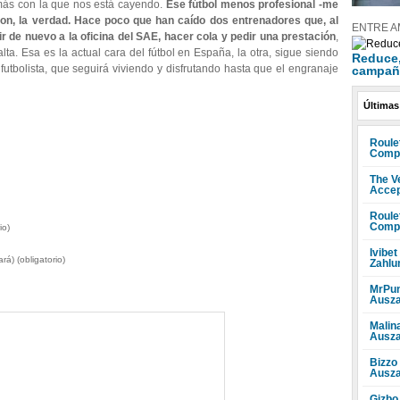
más con la que nos está cayendo.
Ese fútbol menos profesional -me
son, la verdad. Hace poco que han caído dos entrenadores que, al
ENTRE A
r de nuevo a la oficina del SAE, hacer cola y pedir una prestación
,
ta. Esa es la actual cara del fútbol en España, la otra, sigue siendo
Reduce, 
futbolista, que seguirá viviendo y disfrutando hasta que el engranaje
campañ
Últimas
Roule
Compr
The V
Accep
Roule
Compr
io)
Ivibet
rá) (obligatorio)
Zahlu
MrPun
Ausza
Malin
Ausza
Bizzo
Ausza
Gizbo