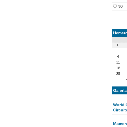
NO
Hemero
L
4
11
18
25
Galerí
World 
Circuit
Mamen 