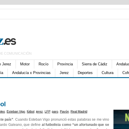
DE COMUNICACIÓN
e Jerez
Motor
Rocío
Provincia
Sierra de Cádiz
Andalu
ía
Andalucía x Provincias
Jerez
Deportes
Cultura
Cof
bol
leo
,
Esteban Vigo
,
fútbol
,
jerez
,
LFP
,
paro
,
Pavón
,
Real Madrid
te país”
. Cuando Esteban Vigo pronunció estas palabras se me vino
duardo Galeano, que define
al futbolista como “un afortunado que se