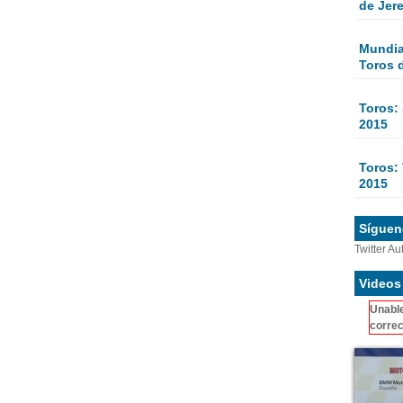
de Jer
Mundial
Toros 
Toros:
2015
Toros: 
2015
Sígueno
Twitter Au
Videos
Unable
correc