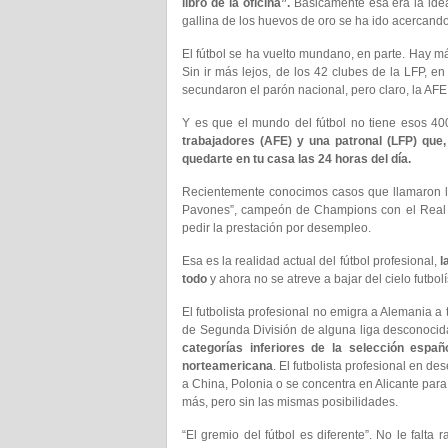
libró de la oficina”.
Básicamente esa era la idea,
gallina de los huevos de oro se ha ido acercando
El fútbol se ha vuelto mundano, en parte. Hay más
Sin ir más lejos, de los 42 clubes de la LFP, 
secundaron el parón nacional, pero claro, la AFE 
Y es que el mundo del fútbol no tiene esos 4
trabajadores (AFE) y una patronal (LFP) que,
quedarte en tu casa las 24 horas del día.
Recientemente conocimos casos que llamaron la
Pavones”, campeón de Champions con el Real M
pedir la prestación por desempleo.
Esa es la realidad actual del fútbol profesional,
l
todo
y ahora no se atreve a bajar del cielo futbol
El futbolista profesional no emigra a Alemania a t
de Segunda División de alguna liga desconocid
categorías inferiores de la selección esp
norteamericana
. El futbolista profesional en d
a China, Polonia o se concentra en Alicante par
más, pero sin las mismas posibilidades.
“El gremio del fútbol es diferente”. No le falta 