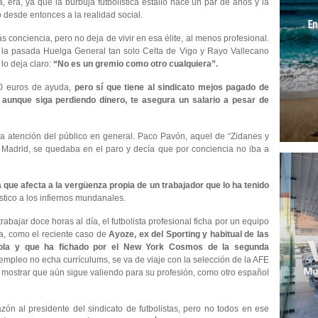
 era, ya que la burbuja futbolística estalló hace un par de años y la
 desde entonces a la realidad social.
 conciencia, pero no deja de vivir en esa élite, al menos profesional.
en la pasada Huelga General tan solo Celta de Vigo y Rayo Vallecano
lo deja claro:
“No es un gremio como otro cualquiera”.
00 euros de ayuda,
pero sí que tiene al sindicato mejos pagado de
 aunque siga perdiendo dinero, te asegura un salario a pesar de
 atención del público en general. Paco Pavón, aquel de “Zidanes y
adrid, se quedaba en el paro y decía que por conciencia no iba a
a que afecta a la vergüenza propia de un trabajador que lo ha tenido
ístico a los infiernos mundanales.
rabajar doce horas al día, el futbolista profesional ficha por un equipo
a, como el reciente caso de
Ayoze, ex del Sporting y habitual de las
añola y que ha fichado por el New York Cosmos de la segunda
esempleo no echa currículums, se va de viaje con la selección de la AFE
a mostrar que aún sigue valiendo para su profesión, como otro español
razón al presidente del sindicato de futbolistas, pero no todos en ese