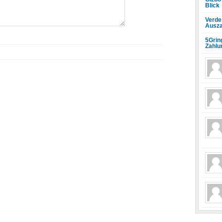
Blick
Verde
Ausza
5Grin
Zahlu