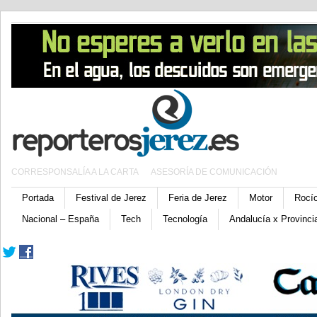
CORRESPONSALÍA A LA CARTA
ASESORÍA DE COMUNICACIÓN
Portada
Festival de Jerez
Feria de Jerez
Motor
Rocí
Nacional – España
Tech
Tecnología
Andalucía x Provinci