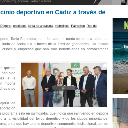
ocinio deportivo en Cádiz a través de
 Deporte
,
entidades
,
junta de andalucia
,
municipios
,
Patrocinio
,
Red de
Deporte, Tania Barcelona, ha informado en rueda de prensa sobre las
a Junta de Andalucía a través de la ‘Red de ganadores’. Ha estado
 clubes y empresas que han sido beneficiarios en convocatorias
ado que un
s han sido
ntes a la
n importe
directo de
ejería de
aboración
e programa está en su filosofía, que indica que invirtiendo en deporte
 a la visibilidad del tejido deportivo y de los clubes minoritarios,
s, en la que hay talento deportivo, compromiso institucional, con un