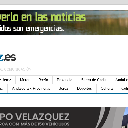
DE COMUNICACIÓN
e Jerez
Motor
Rocío
Provincia
Sierra de Cádiz
Andalu
ía
Andalucía x Provincias
Jerez
Deportes
Cultura
Cof