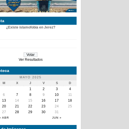
ta
¿Existe islamofobia en Jerez?
Ver Resultados
teca
MAYO 2025
M
X
J
V
S
D
1
2
3
4
6
7
8
9
10
11
13
14
15
16
17
18
20
21
22
23
24
25
27
28
29
30
31
« ABR
JUN »
a de Imágenes