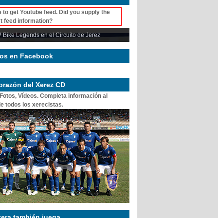
 to get Youtube feed. Did you supply the
t feed information?
 Bike Legends en el Circuito de Jerez
os en Facebook
corazón del Xerez CD
 Fotos, Vídeos. Completa información al
e todos los xerecistas.
tera también juega