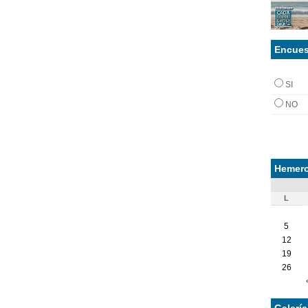
Encues
SI
NO
Hemero
L
5
12
19
26
Galerí