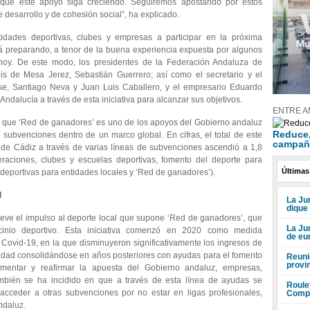
 que este apoyo siga creciendo. Seguiremos apostando por estos
desarrollo y de cohesión social”, ha explicado.
dades deportivas, clubes y empresas a participar en la próxima
á preparando, a tenor de la buena experiencia expuesta por algunos
hoy. De este modo, los presidentes de la Federación Andaluza de
is de Mesa Jerez, Sebastián Guerrero; así como el secretario y el
nse, Santiago Neva y Juan Luis Caballero, y el empresario Eduardo
Andalucía a través de esta iniciativa para alcanzar sus objetivos.
ENTRE A
ado que ‘Red de ganadores’ es uno de los apoyos del Gobierno andaluz
Reduce, 
 subvenciones dentro de un marco global. En cifras, el total de este
campañ
a de Cádiz a través de varias líneas de subvenciones ascendió a 1,8
raciones, clubes y escuelas deportivas, fomento del deporte para
Últimas
 deportivas para entidades locales y ‘Red de ganadores’).
l
La Jun
dique
ieve el impulso al deporte local que supone ‘Red de ganadores’, que
La Ju
cinio deportivo. Esta iniciativa comenzó en 2020 como medida
de eu
l Covid-19, en la que disminuyeron significativamente los ingresos de
nuidad consolidándose en años posteriores con ayudas para el fomento
Reuni
provi
fomentar y reafirmar la apuesta del Gobierno andaluz, empresas,
mbién se ha incidido en que a través de esta línea de ayudas se
Roule
acceder a otras subvenciones por no estar en ligas profesionales,
Compr
ndaluz.