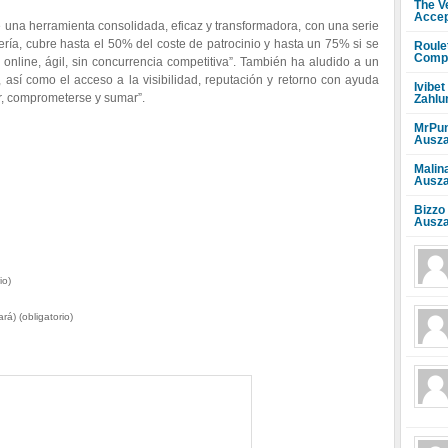
The V
Accep
 una herramienta consolidada, eficaz y transformadora, con una serie
ería, cubre hasta el 50% del coste de patrocinio y hasta un 75% si se
Roule
Compr
online, ágil, sin concurrencia competitiva”. También ha aludido a un
así como el acceso a la visibilidad, reputación y retorno con ayuda
Ivibet
ar, comprometerse y sumar”.
Zahlu
MrPun
Ausza
Malin
Ausza
Bizzo
Ausza
io)
rá) (obligatorio)