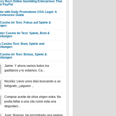
ery Best Online Gambling Enterprises That
t PayPal
tte with Daily Promotions USA Legal: A
ehensive Guide
 Casino im Test: Fokus auf Spiele &
ngen
ter Casino im Test: Spiele, Boni &
hlungen
a Casino Test: Boni, Spiele und
hlungen
 Casino im Test: Bonus, Spiele &
hlungen
Jaime: Y ahora vamos todos los
gaditanos y lo votamos. Ca...
Nicolás: Llevo unos días buscando a un
fotógrafo, ¿alguien ...
Comprar aceite de oliva virgen extra: No
podía faltar a una cita como esta una
degustaci...
Juan: Buenas, he encontrado una pagina