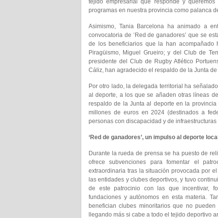
tejido empresarial que responde y queremos
programas en nuestra provincia como palanca de 
Asimismo, Tania Barcelona ha animado a enti
convocatoria de ‘Red de ganadores’ que se est
de los beneficiarios que la han acompañado 
Piragüismo, Miguel Grueiro; y del Club de Ten
presidente del Club de Rugby Atlético Portue
Cáliz, han agradecido el respaldo de la Junta de 
Por otro lado, la delegada territorial ha señal
al deporte, a los que se añaden otras líneas de
respaldo de la Junta al deporte en la provinci
millones de euros en 2024 (destinados a fede
personas con discapacidad y de infraestructuras
‘Red de ganadores’, un impulso al deporte loca
Durante la rueda de prensa se ha puesto de rel
ofrece subvenciones para fomentar el patro
extraordinaria tras la situación provocada por e
las entidades y clubes deportivos, y tuvo conti
de este patrocinio con las que incentivar, 
fundaciones y autónomos en esta materia. Ta
benefician clubes minoritarios que no pueden 
llegando más si cabe a todo el tejido deportivo a