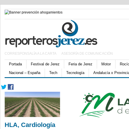
CORRESPONSALÍA A LA CARTA
ASESORÍA DE COMUNICACIÓN
Portada
Festival de Jerez
Feria de Jerez
Motor
Rocí
Nacional – España
Tech
Tecnología
Andalucía x Provinci
HLA, Cardiología