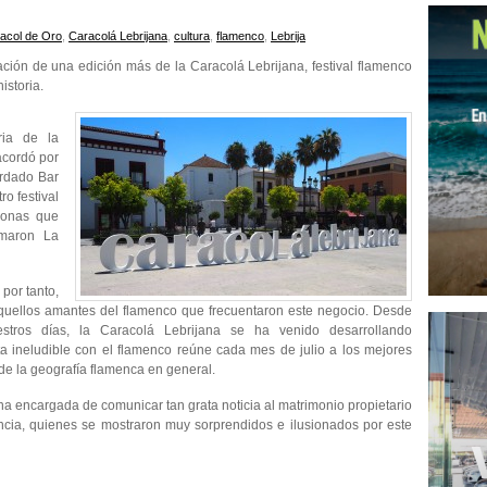
acol de Oro
,
Caracolá Lebrijana
,
cultura
,
flamenco
,
Lebrija
ción de una edición más de la Caracolá Lebrijana, festival flamenco
istoria.
ria de la
acordó por
ordado Bar
o festival
sonas que
rmaron La
por tanto,
quellos amantes del flamenco que frecuentaron este negocio. Desde
tros días, la Caracolá Lebrijana se ha venido desarrollando
ta ineludible con el flamenco reúne cada mes de julio a los mejores
y de la geografía flamenca en general.
ona encargada de comunicar tan grata noticia al matrimonio propietario
encia, quienes se mostraron muy sorprendidos e ilusionados por este