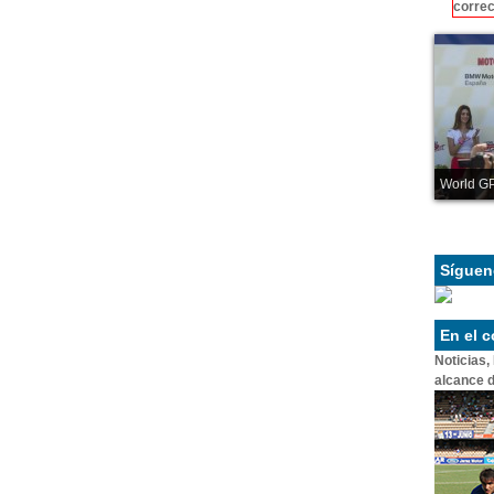
correc
World GP
Síguen
En el 
Noticias,
alcance d