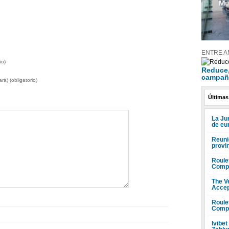
ENTRE A
io)
Reduce, 
campañ
rá) (obligatorio)
Últimas
La Ju
de eu
Reuni
provi
Roule
Compr
The V
Accep
Roule
Compr
Ivibet