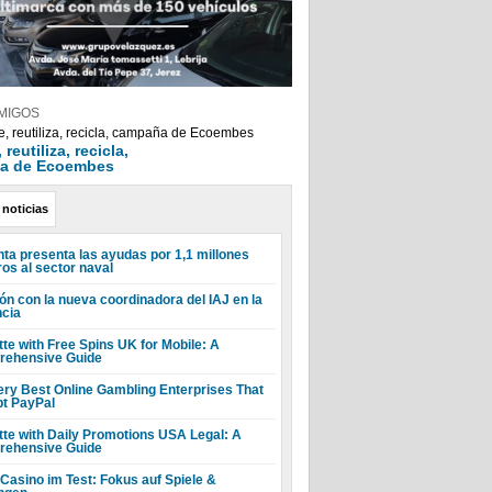
MIGOS
reutiliza, recicla,
a de Ecoembes
 noticias
nta presenta las ayudas por 1,1 millones
ros al sector naval
ón con la nueva coordinadora del IAJ en la
ncia
tte with Free Spins UK for Mobile: A
ehensive Guide
ery Best Online Gambling Enterprises That
t PayPal
tte with Daily Promotions USA Legal: A
ehensive Guide
 Casino im Test: Fokus auf Spiele &