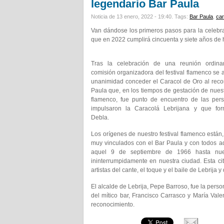
legendario Bar Paula
Noticia de 13 enero, 2022 - 19:40.
Tags:
Bar Paula
,
car
Van dándose los primeros pasos para la celebra
que en 2022 cumplirá cincuenta y siete años de h
Tras la celebración de una reunión ordina
comisión organizadora del festival flamenco se 
unanimidad conceder el Caracol de Oro al rec
Paula que, en los tiempos de gestación de nuestr
flamenco, fue punto de encuentro de las per
impulsaron la Caracolá Lebrijana y que fo
Debla.
Los orígenes de nuestro festival flamenco están, 
muy vinculados con el Bar Paula y con todos a
aquel 9 de septiembre de 1966 hasta nues
ininterrumpidamente en nuestra ciudad. Esta ci
artistas del cante, el toque y el baile de Lebrija 
El alcalde de Lebrija, Pepe Barroso, fue la pers
del mítico bar, Francisco Carrasco y María Val
reconocimiento.