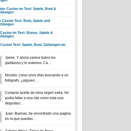
ngen
ter Casino im Test: Spiele, Boni &
hlungen
a Casino Test: Boni, Spiele und
hlungen
 Casino im Test: Bonus, Spiele &
hlungen
 Casino Test: Spiele, Boni, Zahlungen im
Jaime: Y ahora vamos todos los
gaditanos y lo votamos. Ca...
Nicolás: Llevo unos días buscando a un
fotógrafo, ¿alguien ...
Comprar aceite de oliva virgen extra: No
podía faltar a una cita como esta una
degustaci...
Juan: Buenas, he encontrado una pagina
en la que puedas ...
Antonio Ribas: Típico de Rosa