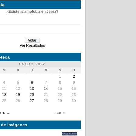
ta
¿Existe islamofobia en Jerez?
Ver Resultados
teca
ENERO 2022
M
X
J
V
S
D
1
2
4
5
6
7
8
9
11
12
13
14
15
16
18
19
20
21
22
23
25
26
27
28
29
30
« DIC
FEB »
a de Imágenes