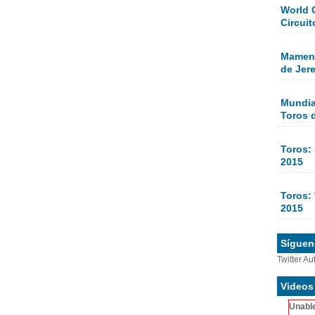
World 
Circuit
Mamen 
de Jer
Mundial
Toros 
Toros:
2015
Toros: 
2015
Sígueno
Twitter Au
Videos
Unable