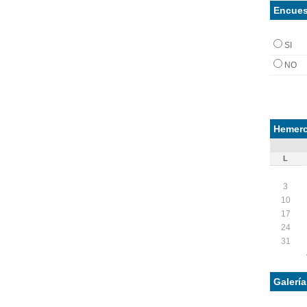
Encues
SI
NO
Hemero
L
3
10
17
24
31
Galerí