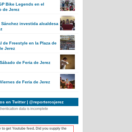
GP Bike Legends en el
o de Jerez
Sánchez investida alcaldesa
ez
 de Freestyle en la Plaza de
de Jerez
 Sábado de Feria de Jerez
Viernes de Feria de Jerez
s en Twitter | @reporterosjerez
thentication data is incomplete
 to get Youtube feed. Did you supply the