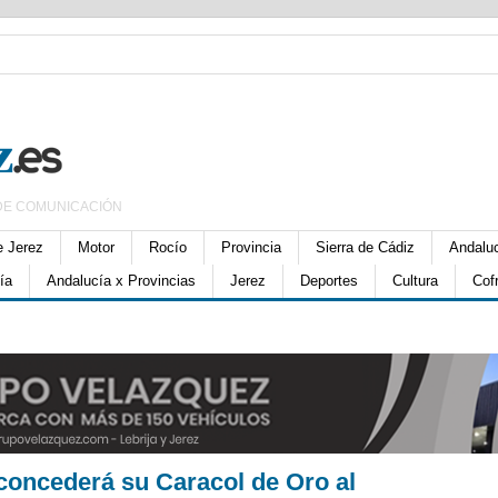
DE COMUNICACIÓN
e Jerez
Motor
Rocío
Provincia
Sierra de Cádiz
Andalu
ía
Andalucía x Provincias
Jerez
Deportes
Cultura
Cof
 concederá su Caracol de Oro al