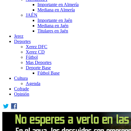
Importante en Almería
Mediana en Almería
JAÉN
Importante en Jaén
Mediana en Jaén
Titulares en Jaén
Jerez
Deportes
Xerez DFC
Xerez CD
Fútbol
Mas Deportes
Deporte Base
Fútbol Base
Cultura
Agenda
Cofrade
Opinión