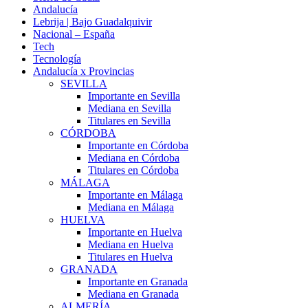
Andalucía
Lebrija | Bajo Guadalquivir
Nacional – España
Tech
Tecnología
Andalucía x Provincias
SEVILLA
Importante en Sevilla
Mediana en Sevilla
Titulares en Sevilla
CÓRDOBA
Importante en Córdoba
Mediana en Córdoba
Titulares en Córdoba
MÁLAGA
Importante en Málaga
Mediana en Málaga
HUELVA
Importante en Huelva
Mediana en Huelva
Titulares en Huelva
GRANADA
Importante en Granada
Mediana en Granada
ALMERÍA