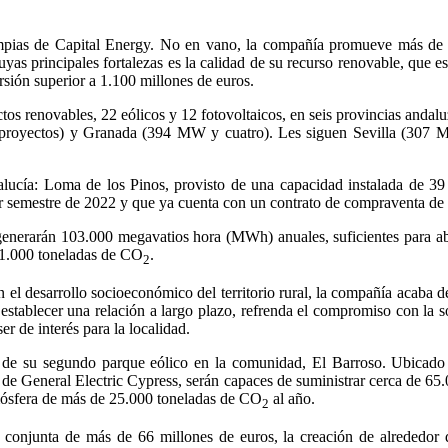
s limpias de Capital Energy. No en vano, la compañía promueve más d
 principales fortalezas es la calidad de su recurso renovable, que e
rsión superior a 1.100 millones de euros.
ctos renovables, 22 eólicos y 12 fotovoltaicos, en seis provincias anda
e proyectos) y Granada (394 MW y cuatro). Les siguen Sevilla (307
ucía: Loma de los Pinos, provisto de una capacidad instalada de 39 
r semestre de 2022 y que ya cuenta con un contrato de compraventa de e
 generarán 103.000 megavatios hora (MWh) anuales, suficientes para ab
 41.000 toneladas de CO
.
2
el desarrollo socioeconómico del territorio rural, la compañía acaba d
stablecer una relación a largo plazo, refrenda el compromiso con la s
r de interés para la localidad.
 de su segundo parque eólico en la comunidad, El Barroso. Ubicado e
 de General Electric Cypress, serán capaces de suministrar cerca de 6
atmósfera de más de 25.000 toneladas de CO
al año.
2
 conjunta de más de 66 millones de euros, la creación de alrededor d