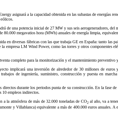
 Energy asignará a la capacidad obtenida en las subastas de energías r
eólicos.
drá de una potencia inicial de 27 MW y sus seis aerogeneradores, del 
s de 80.000 megavatios hora (MWh) anuales de energía limpia, equivalen
ida en diversas fábricas con las que trabaja GE en España: tanto las pa
de la empresa LM Wind Power, como las torres y otros componentes eléct
venta completo para la monitorización y el mantenimiento preventivo y
yecto implicará una inversión de alrededor de 30 millones de euros 
 trabajos de ingeniería, suministro, construcción y puesta en marcha
 directos durante los periodos punta de su construcción. En la fase d
s 10 empleos indirectos.
sión a la atmósfera de más de 32.000 toneladas de CO
al año, va a tene
2
Ayamonte y Villablanca) equivalente a más de 400.000 euros anuales. A e