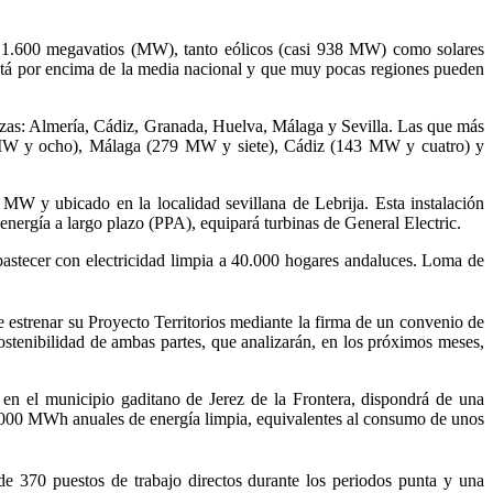
e 1.600 megavatios (MW), tanto eólicos (casi 938 MW) como solares
stá por encima de la media nacional y que muy pocas regiones pueden
luzas: Almería, Cádiz, Granada, Huelva, Málaga y Sevilla. Las que más
 MW y ocho), Málaga (279 MW y siete), Cádiz (143 MW y cuatro) y
MW y ubicado en la localidad sevillana de Lebrija. Esta instalación
nergía a largo plazo (PPA), equipará turbinas de General Electric.
astecer con electricidad limpia a 40.000 hogares andaluces. Loma de
e estrenar su Proyecto Territorios mediante la firma de un convenio de
ostenibilidad de ambas partes, que analizarán, en los próximos meses,
n el municipio gaditano de Jerez de la Frontera, dispondrá de una
5.000 MWh anuales de energía limpia, equivalentes al consumo de unos
e 370 puestos de trabajo directos durante los periodos punta y una