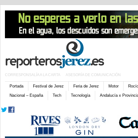
CORRESPONSALÍA A LA CARTA
ASESORÍA DE COMUNICACIÓN
Portada
Festival de Jerez
Feria de Jerez
Motor
Rocí
Nacional – España
Tech
Tecnología
Andalucía x Provinci