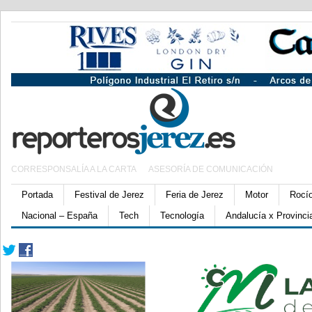
CORRESPONSALÍA A LA CARTA
ASESORÍA DE COMUNICACIÓN
Portada
Festival de Jerez
Feria de Jerez
Motor
Rocí
Nacional – España
Tech
Tecnología
Andalucía x Provinci