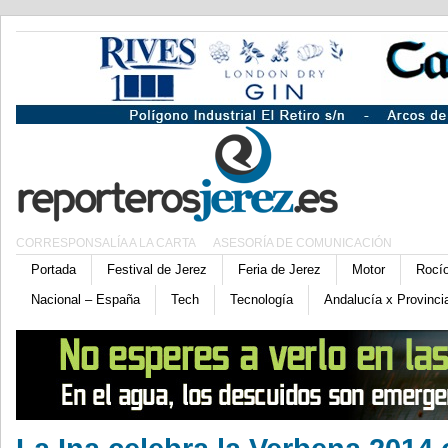
CORRESPONSALÍA A LA CARTA
ASESORÍA DE COMUNICACIÓN
Portada
Festival de Jerez
Feria de Jerez
Motor
Rocí
Nacional – España
Tech
Tecnología
Andalucía x Provinci