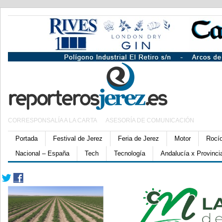
CORRESPONSALÍA A LA CARTA
ASESORÍA DE COMUNICACIÓN
Portada
Festival de Jerez
Feria de Jerez
Motor
Rocí
Nacional – España
Tech
Tecnología
Andalucía x Provinci