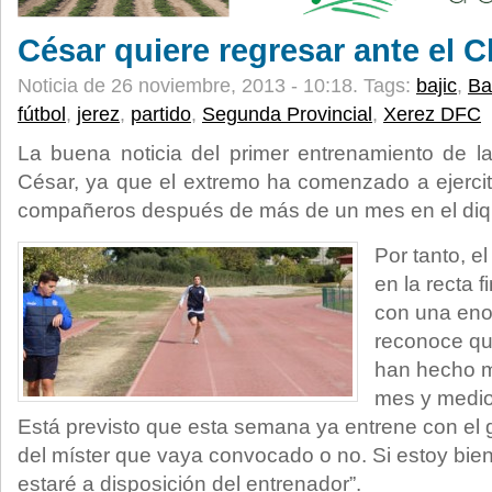
César quiere regresar ante el C
Noticia de 26 noviembre, 2013 - 10:18.
Tags:
bajic
,
Ba
fútbol
,
jerez
,
partido
,
Segunda Provincial
,
Xerez DFC
La buena noticia del primer entrenamiento de l
César, ya que el extremo ha comenzado a ejercit
compañeros después de más de un mes en el diq
Por tanto, el
en la recta 
con una eno
reconoce qu
han hecho m
mes y medio
Está previsto que esta semana ya entrene con el 
del míster que vaya convocado o no. Si estoy bien
estaré a disposición del entrenador”.