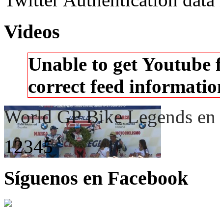
Videos
Unable to get Youtube 
correct feed informati
World GP Bike Legends en e
1
2
3
4
5
Síguenos en Facebook