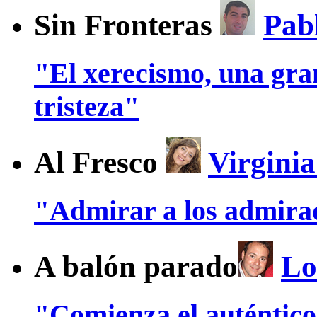
Sin Fronteras
Pab
"El xerecismo, una gra
tristeza"
Al Fresco
Virgini
"Admirar a los admira
A balón parado
Lo
"Comienza el auténtic