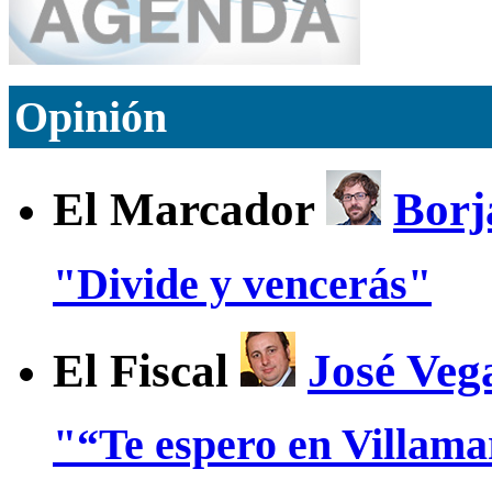
Opinión
El Marcador
Borj
"Divide y vencerás"
El Fiscal
José Veg
"“Te espero en Villam