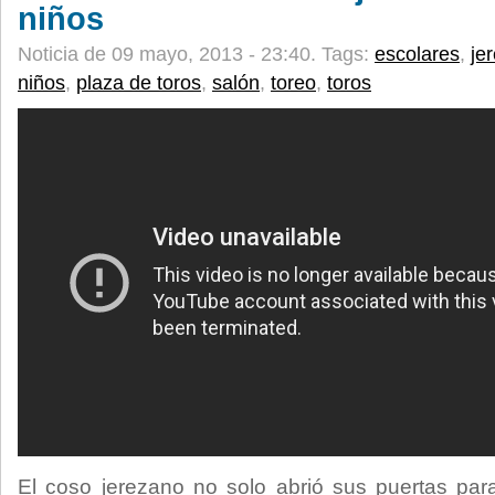
niños
Noticia de 09 mayo, 2013 - 23:40.
Tags:
escolares
,
je
niños
,
plaza de toros
,
salón
,
toreo
,
toros
El coso jerezano no solo abrió sus puertas para