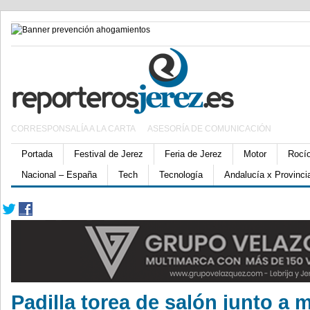
CORRESPONSALÍA A LA CARTA
ASESORÍA DE COMUNICACIÓN
Portada
Festival de Jerez
Feria de Jerez
Motor
Rocí
Nacional – España
Tech
Tecnología
Andalucía x Provinci
Padilla torea de salón junto a 