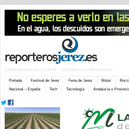
CORRESPONSALÍA A LA CARTA
ASESORÍA DE COMUNICACIÓN
Portada
Festival de Jerez
Feria de Jerez
Motor
Rocí
Nacional – España
Tech
Tecnología
Andalucía x Provinci