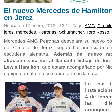
El nuevo Mercedes de Hamilton
en Jerez
Noticia de 17 enero, 2013 - 13:11.
Tags:
AMG
,
Circuit
jerez
,
mercedes
,
Petronas
,
Schumacher
,
Toro Rosso
,
Mercedes AMG Petronas desvelará su nuevo bólid
del Circuito de Jerez, según ha anunciado 
escudería alemana.
Además del nuevo mon
atracción será ver al flamante fichaje de los
Lewis Hamilton
, que estará acompañado por Nic
equipo que afronta su cuarto año en la casa.
La cita t
instalacion
4 de febrer
las dife
arranque