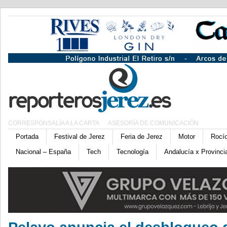
CORRESPONSALÍA A LA CARTA
ASESORÍA DE COMUNICACIÓN
Portada
Festival de Jerez
Feria de Jerez
Motor
Rocí
Nacional – España
Tech
Tecnología
Andalucía x Provinci