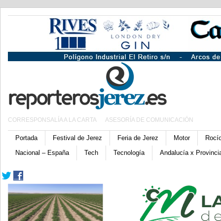
CORRESPONSALÍA A LA CARTA
ASESORÍA DE COMUNICACIÓN
Portada
Festival de Jerez
Feria de Jerez
Motor
Rocí
Nacional – España
Tech
Tecnología
Andalucía x Provinci