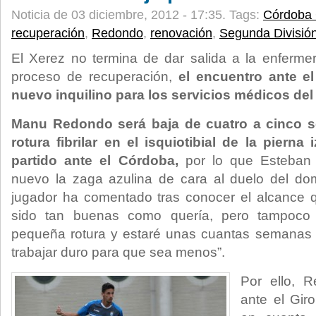
Noticia de 03 diciembre, 2012 - 17:35.
Tags:
Córdoba
recuperación
,
Redondo
,
renovación
,
Segunda Divisió
El Xerez no termina de dar salida a la enferme
proceso de recuperación,
el encuentro ante el
nuevo inquilino para los servicios médicos del
Manu Redondo será baja de cuatro a cinco s
rotura fibrilar en el isquiotibial de la piern
partido ante el Córdoba,
por lo que Esteban 
nuevo la zaga azulina de cara al duelo del dom
jugador ha comentado tras conocer el alcance 
sido tan buenas como quería, pero tampoco
pequeña rotura y estaré unas cuantas semanas d
trabajar duro para que sea menos”.
Por ello, 
ante el Gir