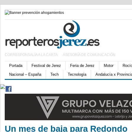
CORRESPONSALÍA A LA CARTA
ASESORÍA DE COMUNICACIÓN
Portada
Festival de Jerez
Feria de Jerez
Motor
Rocí
Nacional – España
Tech
Tecnología
Andalucía x Provinci
Un mes de baja para Redondo