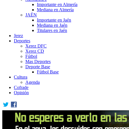
Importante en Almería
Mediana en Almería
JAÉN
Importante en Jaén
Mediana en Jaén
Titulares en Jaén
Jerez
Deportes
Xerez DFC
Xerez CD
Fútbol
Mas Deportes
Deporte Base
Fútbol Base
Cultura
Agenda
Cofrade
Opinión