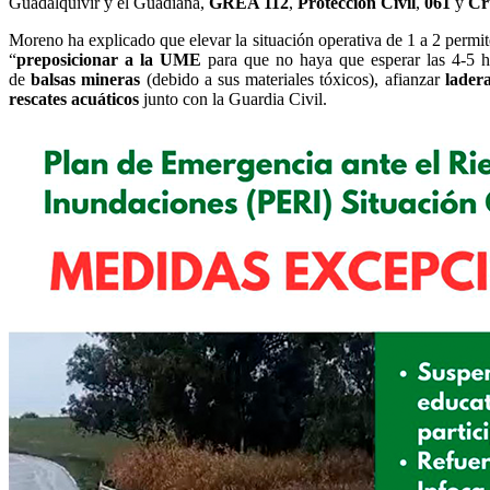
Guadalquivir y el Guadiana,
GREA 112
,
Protección Civil
,
061
y
Cr
Moreno ha explicado que elevar la situación operativa de 1 a 2 permit
“
preposicionar a la UME
para que no haya que esperar las 4-5 h
de
balsas mineras
(debido a sus materiales tóxicos), afianzar
lader
rescates acuáticos
junto con la Guardia Civil.