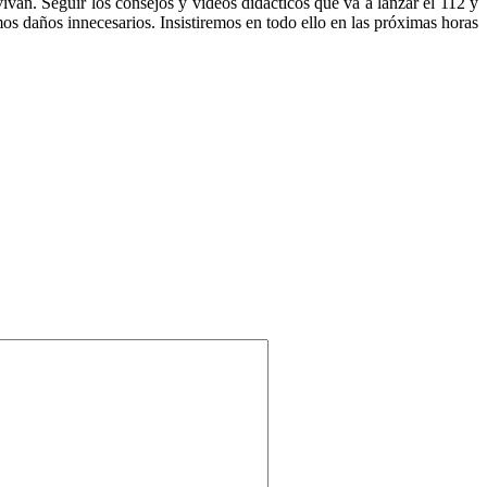
van. Seguir los consejos y vídeos didácticos que va a lanzar el 112 y
os daños innecesarios. Insistiremos en todo ello en las próximas horas