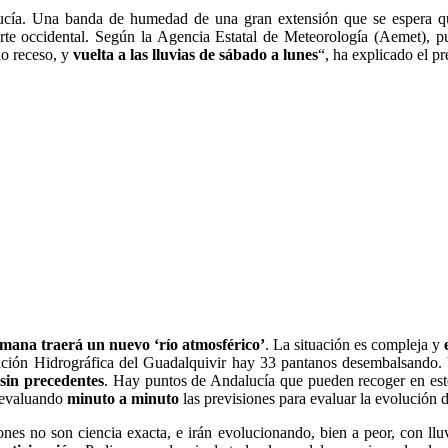
cía. Una banda de humedad de una gran extensión que se espera qu
arte occidental. Según la Agencia Estatal de Meteorología (Aemet), pu
ño receso, y
vuelta a las lluvias de sábado a lunes
“, ha explicado el pr
emana traerá un nuevo ‘río atmosférico’
. La situación es compleja y
eración Hidrográfica del Guadalquivir hay 33 pantanos desembalsando.
 sin precedentes
. Hay puntos de Andalucía que pueden recoger en est
 evaluando
minuto a minuto
las previsiones para evaluar la evolución d
ones no son ciencia exacta, e irán evolucionando, bien a peor, con llu