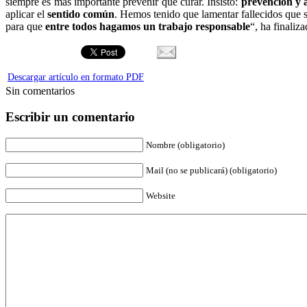
siempre es más importante prevenir que curar. Insisto:
prevención y 
aplicar el
sentido común
. Hemos tenido que lamentar fallecidos que 
para que
entre todos hagamos un trabajo responsable
“, ha finaliza
Descargar artículo en formato PDF
Sin comentarios
Escribir un comentario
Nombre (obligatorio)
Mail (no se publicará) (obligatorio)
Website