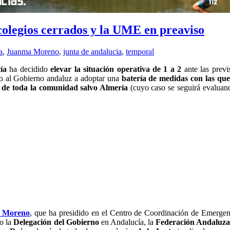
 colegios cerrados y la UME en preaviso
a
,
Juanma Moreno
,
junta de andalucia
,
temporal
ía
ha decidido
elevar la situación operativa de 1 a 2
ante las previ
ado al Gobierno andaluz a adoptar una
batería de medidas con las que
os de toda la comunidad salvo Almería
(cuyo caso se seguirá evaluand
 Moreno
, que ha presidido en el Centro de Coordinación de Emer
do la
Delegación del Gobierno
en Andalucía, la
Federación Andaluza 