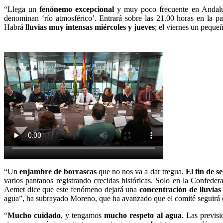
“Llega un
fenónemo excepcional
y muy poco frecuente en Andalu
denominan ‘río atmosférico’. Entrará sobre las 21.00 horas en la p
Habrá
lluvias muy intensas miércoles y jueves
; el viernes un peque
“Un
enjambre de borrascas
que no nos va a dar tregua.
El fin de s
varios pantanos registrando crecidas históricas. Solo en la Confed
Aemet dice que este fenómeno dejará una
concentración de lluvias
agua”, ha subrayado Moreno, que ha avanzado que el comité seguirá
“
Mucho cuidado
, y tengamos
mucho respeto al agua
. Las previsi