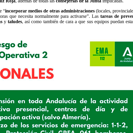
uz Roja
, además de todas las
consejerías de la Junta
implicadas.
e “
incorporar medios de otras administraciones
(locales, provinciale
oras que necesita normalmente para activarse”. Las
tareas de preve
as
y
taludes
, así como también de cara a que sus equipos puedan est