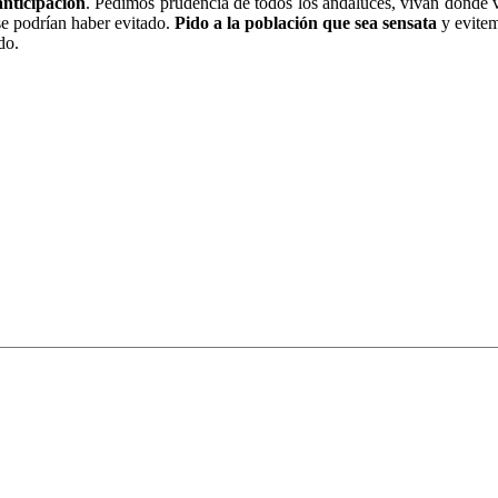
anticipación
. Pedimos prudencia de todos los andaluces, vivan donde vi
se podrían haber evitado.
Pido a la población que sea sensata
y evitem
do.