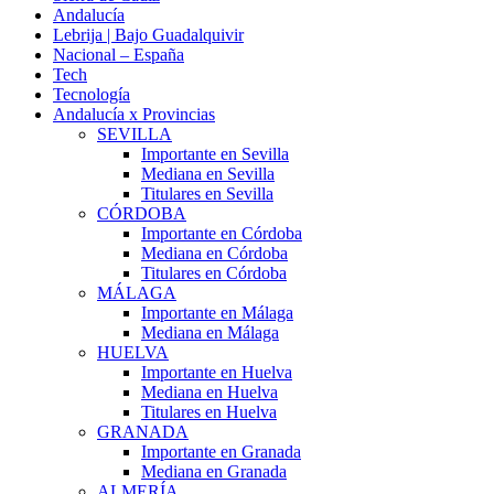
Andalucía
Lebrija | Bajo Guadalquivir
Nacional – España
Tech
Tecnología
Andalucía x Provincias
SEVILLA
Importante en Sevilla
Mediana en Sevilla
Titulares en Sevilla
CÓRDOBA
Importante en Córdoba
Mediana en Córdoba
Titulares en Córdoba
MÁLAGA
Importante en Málaga
Mediana en Málaga
HUELVA
Importante en Huelva
Mediana en Huelva
Titulares en Huelva
GRANADA
Importante en Granada
Mediana en Granada
ALMERÍA