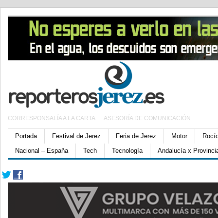
CORRESPONSALÍA A LA CARTA
ASESORÍA DE COMUNICACIÓN
Portada
Festival de Jerez
Feria de Jerez
Motor
Rocí
Nacional – España
Tech
Tecnología
Andalucía x Provinci